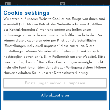
Ticket-Hotline: +49 56 32 - 960-0
E-Mail: info@sc-willingen.de
Cookie settings
Wir setzen auf unserer Website Cookies ein. Einige von ihnen sind
To
essenziell (z. B. für den Betrieb der Webseite oder zum Ausfüllen
na
der Kontaktformulare), während andere uns helfen unser
Direkt
Onlineangebot zu verbessern und wirtschaftlich zu betreiben. Sie
zum
können diese akzeptieren oder per Klick auf die Schaltfläche
Inhalt
"Einstellungen individuell anpassen" diese einstellen. Diese
Einstellungen können Sie jederzeit aufrufen und Cookies auch
Galerien
nachträglich abwählen (z. B. im Fußbereich unserer Website). Bitte
beachten Sie, dass auf Basis Ihrer Einstellungen womöglich nicht
mehr alle Funktionalitäten der Seite zur Verfügung stehen. Nähere
Hinweise erhalten Sie in unserer Datenschutzerklärung.
Weltcup Sa.28.01.2017
Einstellungen individuell anpassen
Alle akzeptieren