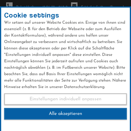
Ticket-Hotline: +49 56 32 - 960-0
E-Mail: info@sc-willingen.de
Cookie settings
Wir setzen auf unserer Website Cookies ein. Einige von ihnen sind
To
essenziell (z. B. für den Betrieb der Webseite oder zum Ausfüllen
na
der Kontaktformulare), während andere uns helfen unser
Direkt
Onlineangebot zu verbessern und wirtschaftlich zu betreiben. Sie
zum
können diese akzeptieren oder per Klick auf die Schaltfläche
Inhalt
"Einstellungen individuell anpassen" diese einstellen. Diese
Einstellungen können Sie jederzeit aufrufen und Cookies auch
Galerien
nachträglich abwählen (z. B. im Fußbereich unserer Website). Bitte
beachten Sie, dass auf Basis Ihrer Einstellungen womöglich nicht
mehr alle Funktionalitäten der Seite zur Verfügung stehen. Nähere
Hinweise erhalten Sie in unserer Datenschutzerklärung.
Weltcup So. 05.02.2023 (Männer)
Einstellungen individuell anpassen
Alle akzeptieren