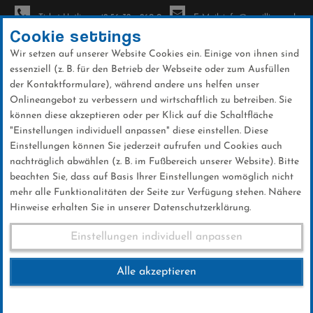
Ticket-Hotline: +49 56 32 - 960-0
E-Mail: info@sc-willingen.de
Cookie settings
Wir setzen auf unserer Website Cookies ein. Einige von ihnen sind
To
essenziell (z. B. für den Betrieb der Webseite oder zum Ausfüllen
na
der Kontaktformulare), während andere uns helfen unser
Direkt
Onlineangebot zu verbessern und wirtschaftlich zu betreiben. Sie
zum
können diese akzeptieren oder per Klick auf die Schaltfläche
Inhalt
"Einstellungen individuell anpassen" diese einstellen. Diese
Einstellungen können Sie jederzeit aufrufen und Cookies auch
Galerien
nachträglich abwählen (z. B. im Fußbereich unserer Website). Bitte
beachten Sie, dass auf Basis Ihrer Einstellungen womöglich nicht
mehr alle Funktionalitäten der Seite zur Verfügung stehen. Nähere
Hinweise erhalten Sie in unserer Datenschutzerklärung.
Weltcup - So 10.01.2016
Einstellungen individuell anpassen
Alle akzeptieren