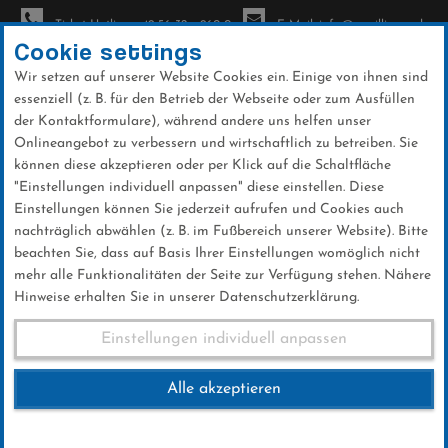
Ticket-Hotline: +49 56 32 - 960-0
E-Mail: info@sc-willingen.de
Cookie settings
Wir setzen auf unserer Website Cookies ein. Einige von ihnen sind
To
essenziell (z. B. für den Betrieb der Webseite oder zum Ausfüllen
na
der Kontaktformulare), während andere uns helfen unser
Direkt
Onlineangebot zu verbessern und wirtschaftlich zu betreiben. Sie
zum
können diese akzeptieren oder per Klick auf die Schaltfläche
Inhalt
"Einstellungen individuell anpassen" diese einstellen. Diese
Einstellungen können Sie jederzeit aufrufen und Cookies auch
Galerien
nachträglich abwählen (z. B. im Fußbereich unserer Website). Bitte
beachten Sie, dass auf Basis Ihrer Einstellungen womöglich nicht
mehr alle Funktionalitäten der Seite zur Verfügung stehen. Nähere
Hinweise erhalten Sie in unserer Datenschutzerklärung.
Weltcup So. 31.01.2021
Einstellungen individuell anpassen
Alle akzeptieren