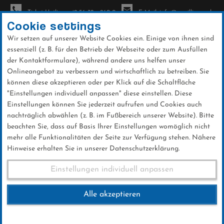
Ticket-Hotline: +49 56 32 - 960-0
E-Mail: info@sc-willingen.de
Cookie settings
Wir setzen auf unserer Website Cookies ein. Einige von ihnen sind
To
essenziell (z. B. für den Betrieb der Webseite oder zum Ausfüllen
na
der Kontaktformulare), während andere uns helfen unser
Direkt
Onlineangebot zu verbessern und wirtschaftlich zu betreiben. Sie
zum
können diese akzeptieren oder per Klick auf die Schaltfläche
Inhalt
"Einstellungen individuell anpassen" diese einstellen. Diese
Einstellungen können Sie jederzeit aufrufen und Cookies auch
Galerien
nachträglich abwählen (z. B. im Fußbereich unserer Website). Bitte
beachten Sie, dass auf Basis Ihrer Einstellungen womöglich nicht
mehr alle Funktionalitäten der Seite zur Verfügung stehen. Nähere
Hinweise erhalten Sie in unserer Datenschutzerklärung.
Weltcupimpressionen
Einstellungen individuell anpassen
Alle akzeptieren