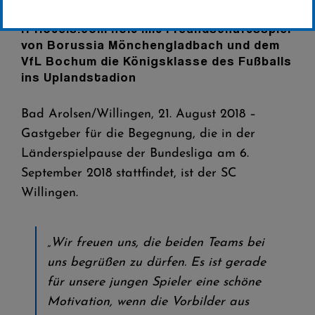
H-Hotels.com holt mit Freundschaftsspiel
von Borussia Mönchengladbach und dem
VfL Bochum die Königsklasse des Fußballs
ins Uplandstadion
Bad Arolsen/Willingen, 21. August 2018 –
Gastgeber für die Begegnung, die in der
Länderspielpause der Bundesliga am 6.
September 2018 stattfindet, ist der SC
Willingen.
„Wir freuen uns, die beiden Teams bei
uns begrüßen zu dürfen. Es ist gerade
für unsere jungen Spieler eine schöne
Motivation, wenn die Vorbilder aus