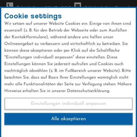
Ticket-Hotline: +49 56 32 - 960-0
E-Mail: info@sc-willingen.de
Cookie settings
Wir setzen auf unserer Website Cookies ein. Einige von ihnen sind
To
essenziell (z. B. für den Betrieb der Webseite oder zum Ausfüllen
na
der Kontaktformulare), während andere uns helfen unser
Direkt
Onlineangebot zu verbessern und wirtschaftlich zu betreiben. Sie
zum
können diese akzeptieren oder per Klick auf die Schaltfläche
Inhalt
"Einstellungen individuell anpassen" diese einstellen. Diese
Einstellungen können Sie jederzeit aufrufen und Cookies auch
Borussia Mönchengladbach – VfL
nachträglich abwählen (z. B. im Fußbereich unserer Website). Bitte
Bochum
beachten Sie, dass auf Basis Ihrer Einstellungen womöglich nicht
mehr alle Funktionalitäten der Seite zur Verfügung stehen. Nähere
Hinweise erhalten Sie in unserer Datenschutzerklärung.
Borussia Mönchengladbach
Einstellungen individuell anpassen
– VfL Bochum
Alle akzeptieren
06.SEPTEMBER 2018