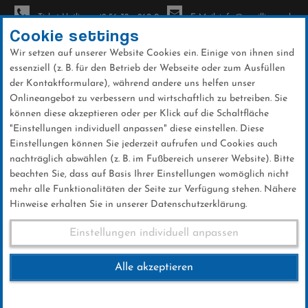
Ticket-Hotline: +49 56 32 - 960-0
E-Mail: info@sc-willingen.de
Cookie settings
Wir setzen auf unserer Website Cookies ein. Einige von ihnen sind
To
essenziell (z. B. für den Betrieb der Webseite oder zum Ausfüllen
na
der Kontaktformulare), während andere uns helfen unser
Direkt
Onlineangebot zu verbessern und wirtschaftlich zu betreiben. Sie
zum
können diese akzeptieren oder per Klick auf die Schaltfläche
Inhalt
"Einstellungen individuell anpassen" diese einstellen. Diese
Einstellungen können Sie jederzeit aufrufen und Cookies auch
Ergebnisse 2020
nachträglich abwählen (z. B. im Fußbereich unserer Website). Bitte
beachten Sie, dass auf Basis Ihrer Einstellungen womöglich nicht
mehr alle Funktionalitäten der Seite zur Verfügung stehen. Nähere
Hinweise erhalten Sie in unserer Datenschutzerklärung.
Ergebnisse
Einstellungen individuell anpassen
Alle akzeptieren
Hier finden Sie die aktuellen Ergebnisse