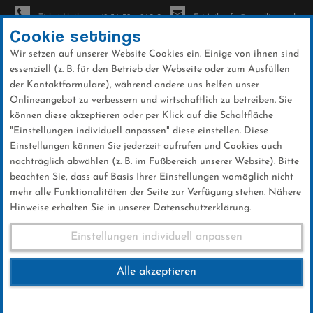
Ticket-Hotline: +49 56 32 - 960-0
E-Mail: info@sc-willingen.de
Cookie settings
Wir setzen auf unserer Website Cookies ein. Einige von ihnen sind
To
essenziell (z. B. für den Betrieb der Webseite oder zum Ausfüllen
na
der Kontaktformulare), während andere uns helfen unser
Direkt
Onlineangebot zu verbessern und wirtschaftlich zu betreiben. Sie
zum
können diese akzeptieren oder per Klick auf die Schaltfläche
Inhalt
"Einstellungen individuell anpassen" diese einstellen. Diese
Einstellungen können Sie jederzeit aufrufen und Cookies auch
Ergebnisse Weltcup 2021
nachträglich abwählen (z. B. im Fußbereich unserer Website). Bitte
beachten Sie, dass auf Basis Ihrer Einstellungen womöglich nicht
mehr alle Funktionalitäten der Seite zur Verfügung stehen. Nähere
Hinweise erhalten Sie in unserer Datenschutzerklärung.
Ergebnisse
Einstellungen individuell anpassen
Alle akzeptieren
Hier finden Sie die aktuellen Ergebnisse