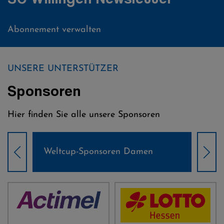
Abonnement verwalten
UNSERE UNTERSTÜTZER
Sponsoren
Hier finden Sie alle unsere Sponsoren
Weltcup-Sponsoren Damen
Wel