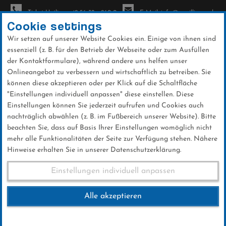
Ticket-Hotline: +49 56 32 - 960-0
E-Mail: info@sc-willingen.de
Cookie settings
Wir setzen auf unserer Website Cookies ein. Einige von ihnen sind
To
essenziell (z. B. für den Betrieb der Webseite oder zum Ausfüllen
na
der Kontaktformulare), während andere uns helfen unser
Direkt
Onlineangebot zu verbessern und wirtschaftlich zu betreiben. Sie
zum
können diese akzeptieren oder per Klick auf die Schaltfläche
Inhalt
"Einstellungen individuell anpassen" diese einstellen. Diese
Einstellungen können Sie jederzeit aufrufen und Cookies auch
FIS Skisprung Weltcup Willingen
nachträglich abwählen (z. B. im Fußbereich unserer Website). Bitte
2018
beachten Sie, dass auf Basis Ihrer Einstellungen womöglich nicht
mehr alle Funktionalitäten der Seite zur Verfügung stehen. Nähere
Hinweise erhalten Sie in unserer Datenschutzerklärung.
FIS Skisprung Weltcup
Einstellungen individuell anpassen
Willingen 2018
Alle akzeptieren
02.FEBRUAR 2018