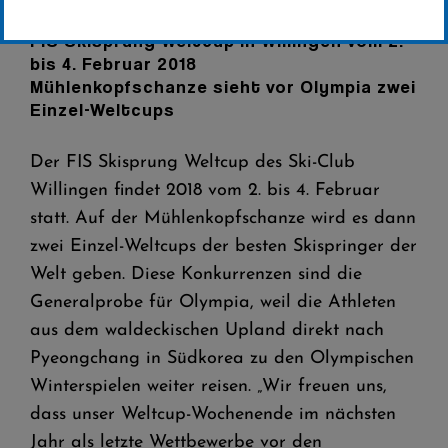
FIS Skisprung Weltcup in Willingen vom 2.
bis 4. Februar 2018
Mühlenkopfschanze sieht vor Olympia zwei
Einzel-Weltcups
Der FIS Skisprung Weltcup des Ski-Club
Willingen findet 2018 vom 2. bis 4. Februar
statt. Auf der Mühlenkopfschanze wird es dann
zwei Einzel-Weltcups der besten Skispringer der
Welt geben. Diese Konkurrenzen sind die
Generalprobe für Olympia, weil die Athleten
aus dem waldeckischen Upland direkt nach
Pyeongchang in Südkorea zu den Olympischen
Winterspielen weiter reisen. „Wir freuen uns,
dass unser Weltcup-Wochenende im nächsten
Jahr als letzte Wettbewerbe vor den