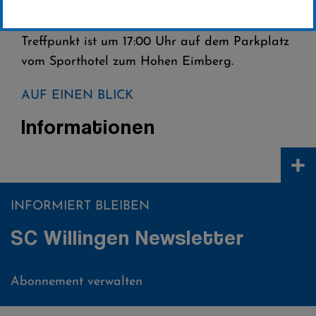
Am 16.05.2025 findet die traditionelle
Fuchsjagd des Ski-Club Willingen statt.
Treffpunkt ist um 17:00 Uhr auf dem Parkplatz
vom Sporthotel zum Hohen Eimberg.
AUF EINEN BLICK
Informationen
+
INFORMIERT BLEIBEN
SC Willingen Newsletter
Abonnement verwalten