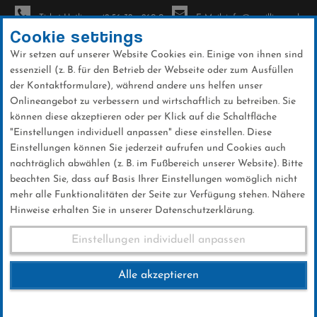
Ticket-Hotline: +49 56 32 - 960-0
E-Mail: info@sc-willingen.de
Cookie settings
Wir setzen auf unserer Website Cookies ein. Einige von ihnen sind
To
essenziell (z. B. für den Betrieb der Webseite oder zum Ausfüllen
na
der Kontaktformulare), während andere uns helfen unser
Direkt
Onlineangebot zu verbessern und wirtschaftlich zu betreiben. Sie
zum
können diese akzeptieren oder per Klick auf die Schaltfläche
Inhalt
"Einstellungen individuell anpassen" diese einstellen. Diese
Einstellungen können Sie jederzeit aufrufen und Cookies auch
Fuchsjagd 2025
nachträglich abwählen (z. B. im Fußbereich unserer Website). Bitte
beachten Sie, dass auf Basis Ihrer Einstellungen womöglich nicht
mehr alle Funktionalitäten der Seite zur Verfügung stehen. Nähere
Hinweise erhalten Sie in unserer Datenschutzerklärung.
Fuchsjagd 2025
Einstellungen individuell anpassen
Alle akzeptieren
16.MAI 2025 - 17.MAI 2025