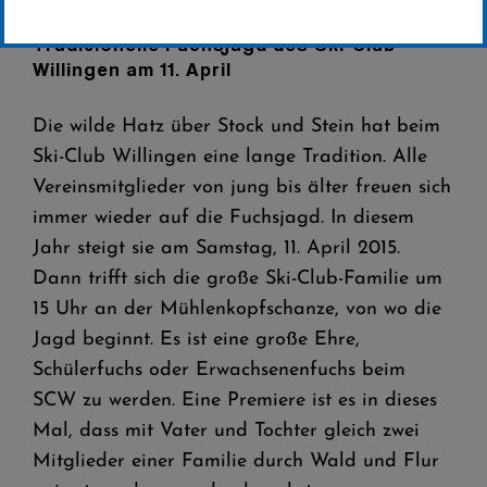
Traditionelle Fuchsjagd des Ski-Club
Willingen am 11. April
Die wilde Hatz über Stock und Stein hat beim
Ski-Club Willingen eine lange Tradition. Alle
Vereinsmitglieder von jung bis älter freuen sich
immer wieder auf die Fuchsjagd. In diesem
Jahr steigt sie am Samstag, 11. April 2015.
Dann trifft sich die große Ski-Club-Familie um
15 Uhr an der Mühlenkopfschanze, von wo die
Jagd beginnt. Es ist eine große Ehre,
Schülerfuchs oder Erwachsenenfuchs beim
SCW zu werden. Eine Premiere ist es in dieses
Mal, dass mit Vater und Tochter gleich zwei
Mitglieder einer Familie durch Wald und Flur