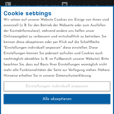
Ticket-Hotline: +49 56 32 - 960-0
E-Mail: info@sc-willingen.de
Cookie settings
Wir setzen auf unserer Website Cookies ein. Einige von ihnen sind
To
essenziell (z. B. für den Betrieb der Webseite oder zum Ausfüllen
na
der Kontaktformulare), während andere uns helfen unser
Direkt
Onlineangebot zu verbessern und wirtschaftlich zu betreiben. Sie
zum
können diese akzeptieren oder per Klick auf die Schaltfläche
Inhalt
"Einstellungen individuell anpassen" diese einstellen. Diese
Einstellungen können Sie jederzeit aufrufen und Cookies auch
Fuchsjagd & Schülerehrung 2015
nachträglich abwählen (z. B. im Fußbereich unserer Website). Bitte
beachten Sie, dass auf Basis Ihrer Einstellungen womöglich nicht
mehr alle Funktionalitäten der Seite zur Verfügung stehen. Nähere
Hinweise erhalten Sie in unserer Datenschutzerklärung.
Fuchsjagd & Schülerehrung
Einstellungen individuell anpassen
2015
Alle akzeptieren
11.APRIL 2015