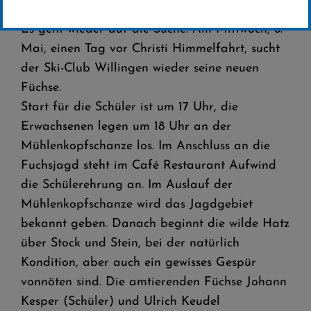
Es geht wieder auf die Suche: Am Mittwoch, 8.
Mai, einen Tag vor Christi Himmelfahrt, sucht
der Ski-Club Willingen wieder seine neuen
Füchse.
Start für die Schüler ist um 17 Uhr, die
Erwachsenen legen um 18 Uhr an der
Mühlenkopfschanze los. Im Anschluss an die
Fuchsjagd steht im Café Restaurant Aufwind
die Schülerehrung an. Im Auslauf der
Mühlenkopfschanze wird das Jagdgebiet
bekannt geben. Danach beginnt die wilde Hatz
über Stock und Stein, bei der natürlich
Kondition, aber auch ein gewisses Gespür
vonnöten sind. Die amtierenden Füchse Johann
Kesper (Schüler) und Ulrich Keudel