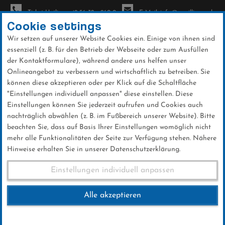
Ticket-Hotline: +49 56 32 - 960-0
E-Mail: info@sc-willingen.de
Cookie settings
Wir setzen auf unserer Website Cookies ein. Einige von ihnen sind
To
essenziell (z. B. für den Betrieb der Webseite oder zum Ausfüllen
na
der Kontaktformulare), während andere uns helfen unser
Direkt
Onlineangebot zu verbessern und wirtschaftlich zu betreiben. Sie
zum
können diese akzeptieren oder per Klick auf die Schaltfläche
Inhalt
"Einstellungen individuell anpassen" diese einstellen. Diese
Einstellungen können Sie jederzeit aufrufen und Cookies auch
Fuchsjagd und Sportlerehrung
nachträglich abwählen (z. B. im Fußbereich unserer Website). Bitte
beachten Sie, dass auf Basis Ihrer Einstellungen womöglich nicht
mehr alle Funktionalitäten der Seite zur Verfügung stehen. Nähere
Hinweise erhalten Sie in unserer Datenschutzerklärung.
Fuchsjagd und
Einstellungen individuell anpassen
Sportlerehrung
Alle akzeptieren
08.MAI 2024