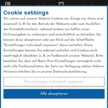
Ticket-Hotline: +49 56 32 - 960-0
E-Mail: info@sc-willingen.de
Cookie settings
Wir setzen auf unserer Website Cookies ein. Einige von ihnen sind
To
essenziell (z. B. für den Betrieb der Webseite oder zum Ausfüllen
na
der Kontaktformulare), während andere uns helfen unser
Direkt
Onlineangebot zu verbessern und wirtschaftlich zu betreiben. Sie
zum
können diese akzeptieren oder per Klick auf die Schaltfläche
Inhalt
"Einstellungen individuell anpassen" diese einstellen. Diese
Einstellungen können Sie jederzeit aufrufen und Cookies auch
Fussball Landesliga Ski-Club
nachträglich abwählen (z. B. im Fußbereich unserer Website). Bitte
Willingen – SG Johannesberg
beachten Sie, dass auf Basis Ihrer Einstellungen womöglich nicht
mehr alle Funktionalitäten der Seite zur Verfügung stehen. Nähere
Hinweise erhalten Sie in unserer Datenschutzerklärung.
Fussball Landesliga Ski-Club
Einstellungen individuell anpassen
Willingen – SG
Alle akzeptieren
Johannesberg