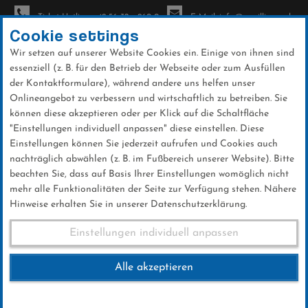
Ticket-Hotline: +49 56 32 - 960-0
E-Mail: info@sc-willingen.de
Cookie settings
Wir setzen auf unserer Website Cookies ein. Einige von ihnen sind
To
essenziell (z. B. für den Betrieb der Webseite oder zum Ausfüllen
na
der Kontaktformulare), während andere uns helfen unser
Direkt
Onlineangebot zu verbessern und wirtschaftlich zu betreiben. Sie
zum
können diese akzeptieren oder per Klick auf die Schaltfläche
Inhalt
"Einstellungen individuell anpassen" diese einstellen. Diese
Einstellungen können Sie jederzeit aufrufen und Cookies auch
Fussball Verbandsliga Ski-Club
nachträglich abwählen (z. B. im Fußbereich unserer Website). Bitte
Willingen – TSV Rothwesten
beachten Sie, dass auf Basis Ihrer Einstellungen womöglich nicht
mehr alle Funktionalitäten der Seite zur Verfügung stehen. Nähere
Hinweise erhalten Sie in unserer Datenschutzerklärung.
Fussball Verbandsliga Ski-
Einstellungen individuell anpassen
Club Willingen – TSV
Alle akzeptieren
Rothwesten