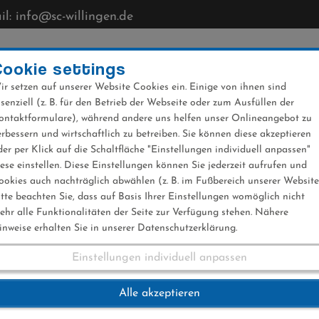
l: info@sc-willingen.de
CLUB
MÜHLENKOPFSCHANZE
NEWS
VERANST
Cookie settings
ir setzen auf unserer Website Cookies ein. Einige von ihnen sind
ssenziell (z. B. für den Betrieb der Webseite oder zum Ausfüllen der
ontaktformulare), während andere uns helfen unser Onlineangebot zu
erbessern und wirtschaftlich zu betreiben. Sie können diese akzeptieren
der per Klick auf die Schaltfläche "Einstellungen individuell anpassen"
lub Willingen
iese einstellen. Diese Einstellungen können Sie jederzeit aufrufen und
ookies auch nachträglich abwählen (z. B. im Fußbereich unserer Website
itte beachten Sie, dass auf Basis Ihrer Einstellungen womöglich nicht
ehr alle Funktionalitäten der Seite zur Verfügung stehen. Nähere
inweise erhalten Sie in unserer Datenschutzerklärung.
Einstellungen individuell anpassen
-Club Willingen
Alle akzeptieren