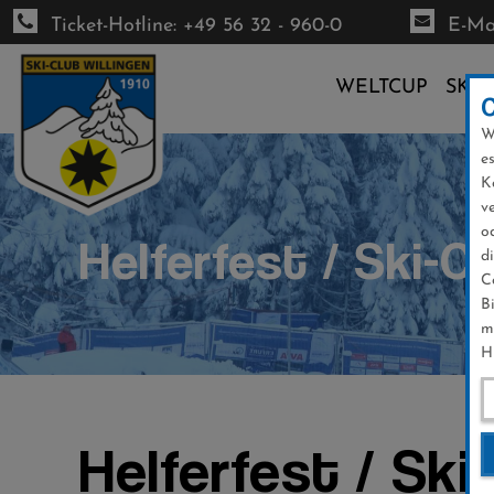
Ticket-Hotline: +49 56 32 - 960-0
E-Mai
WELTCUP
SKI-
W
Direkt
e
zum
K
Inhalt
v
o
Helferfest / Ski-C
d
C
B
m
H
Helferfest / Ski