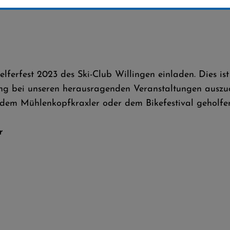
elferfest 2023 des Ski-Club Willingen einladen. Dies i
ng bei unseren herausragenden Veranstaltungen auszud
dem Mühlenkopfkraxler oder dem Bikefestival geholfe
hr