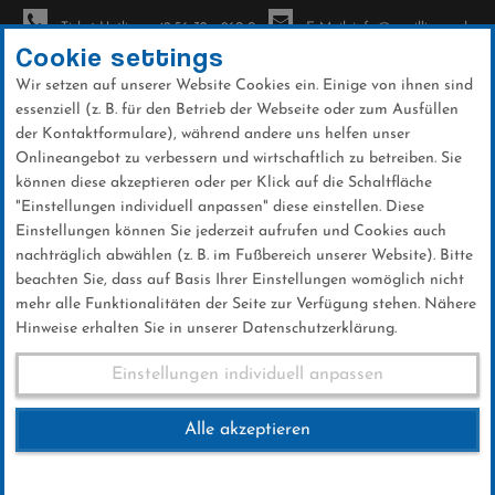
Ticket-Hotline: +49 56 32 - 960-0
E-Mail: info@sc-willingen.de
Cookie settings
Wir setzen auf unserer Website Cookies ein. Einige von ihnen sind
To
essenziell (z. B. für den Betrieb der Webseite oder zum Ausfüllen
na
der Kontaktformulare), während andere uns helfen unser
Direkt
Onlineangebot zu verbessern und wirtschaftlich zu betreiben. Sie
zum
können diese akzeptieren oder per Klick auf die Schaltfläche
Inhalt
"Einstellungen individuell anpassen" diese einstellen. Diese
Einstellungen können Sie jederzeit aufrufen und Cookies auch
Herbstwanderung 2014
nachträglich abwählen (z. B. im Fußbereich unserer Website). Bitte
beachten Sie, dass auf Basis Ihrer Einstellungen womöglich nicht
mehr alle Funktionalitäten der Seite zur Verfügung stehen. Nähere
Hinweise erhalten Sie in unserer Datenschutzerklärung.
Herbstwanderung 2014
Einstellungen individuell anpassen
Alle akzeptieren
21.SEPTEMBER 2014