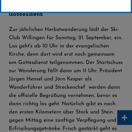
Der Ski-Club Willingen lädt zur
Herbstwanderung ein – Start mit
Gottesdient
Zur jährlichen Herbstwanderung lädt der Ski-
Club Willingen für Sonntag, 21. September, ein.
Los geht's ab 10 Uhr in der evangelischen
Kirche, denn dort wird erst noch gemeinsam
am Gottesdienst teilgenommen. Der Startschuss
zur Wanderung fällt dann um 11 Uhr. Präsident
Jürgen Hensel und Jörn Kesper als
Wanderführer und Streckenchef werden dann
die offizielle Begrüßung vornehmen, bevor es
dann richtig los geht. Natürlich gibt es nach
den ersten Kilometern über Stock und Stein
+
gegen Mittag eine zünftige Verpflegung und
Erfrischungsgetränke. Frisch gestärkt geht es