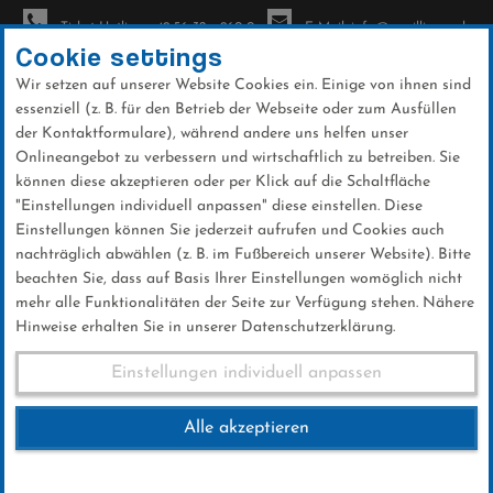
Ticket-Hotline: +49 56 32 - 960-0
E-Mail: info@sc-willingen.de
Cookie settings
Wir setzen auf unserer Website Cookies ein. Einige von ihnen sind
To
essenziell (z. B. für den Betrieb der Webseite oder zum Ausfüllen
na
der Kontaktformulare), während andere uns helfen unser
Direkt
Onlineangebot zu verbessern und wirtschaftlich zu betreiben. Sie
zum
können diese akzeptieren oder per Klick auf die Schaltfläche
Inhalt
"Einstellungen individuell anpassen" diese einstellen. Diese
Einstellungen können Sie jederzeit aufrufen und Cookies auch
Herbstwanderung 2016
nachträglich abwählen (z. B. im Fußbereich unserer Website). Bitte
beachten Sie, dass auf Basis Ihrer Einstellungen womöglich nicht
mehr alle Funktionalitäten der Seite zur Verfügung stehen. Nähere
Hinweise erhalten Sie in unserer Datenschutzerklärung.
Herbstwanderung 2016
Einstellungen individuell anpassen
Alle akzeptieren
06.NOVEMBER 2016