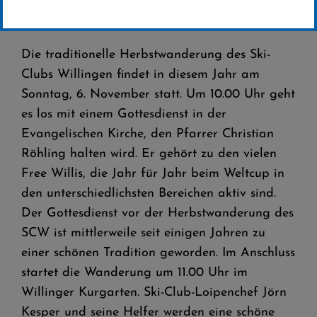
Herbstwanderung des Ski-Clubs am 6.
November 2016
Die traditionelle Herbstwanderung des Ski-
Clubs Willingen findet in diesem Jahr am
Sonntag, 6. November statt. Um 10.00 Uhr geht
es los mit einem Gottesdienst in der
Evangelischen Kirche, den Pfarrer Christian
Röhling halten wird. Er gehört zu den vielen
Free Willis, die Jahr für Jahr beim Weltcup in
den unterschiedlichsten Bereichen aktiv sind.
Der Gottesdienst vor der Herbstwanderung des
SCW ist mittlerweile seit einigen Jahren zu
einer schönen Tradition geworden. Im Anschluss
startet die Wanderung um 11.00 Uhr im
Willinger Kurgarten. Ski-Club-Loipenchef Jörn
Kesper und seine Helfer werden eine schöne