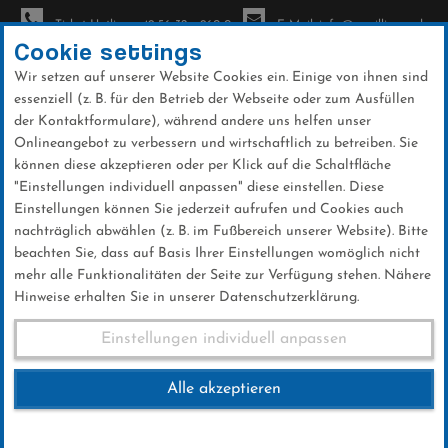
Ticket-Hotline: +49 56 32 - 960-0
E-Mail: info@sc-willingen.de
Cookie settings
Wir setzen auf unserer Website Cookies ein. Einige von ihnen sind
To
essenziell (z. B. für den Betrieb der Webseite oder zum Ausfüllen
na
der Kontaktformulare), während andere uns helfen unser
Direkt
Onlineangebot zu verbessern und wirtschaftlich zu betreiben. Sie
zum
können diese akzeptieren oder per Klick auf die Schaltfläche
Inhalt
"Einstellungen individuell anpassen" diese einstellen. Diese
Einstellungen können Sie jederzeit aufrufen und Cookies auch
Herbstwandung Ski-Club Willingen
nachträglich abwählen (z. B. im Fußbereich unserer Website). Bitte
beachten Sie, dass auf Basis Ihrer Einstellungen womöglich nicht
mehr alle Funktionalitäten der Seite zur Verfügung stehen. Nähere
Hinweise erhalten Sie in unserer Datenschutzerklärung.
Herbstwandung Ski-Club
Einstellungen individuell anpassen
Willingen
Alle akzeptieren
21.OKTOBER 2018