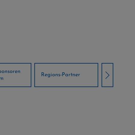
Örtliche Weltcup-
artner
Klima Part
Partner