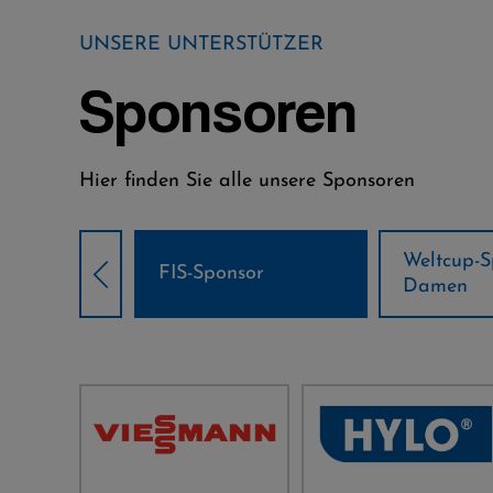
UNSERE UNTERSTÜTZER
Sponsoren
Hier finden Sie alle unsere Sponsoren
Weltcup-Sponsoren
Weltcup-S
sor
Damen
Herren