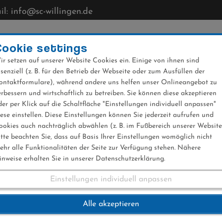
l: info@sc-willingen.de
CLUB
MÜHLENKOPFSCHANZE
NEWS
VERANST
Cookie settings
ir setzen auf unserer Website Cookies ein. Einige von ihnen sind
ssenziell (z. B. für den Betrieb der Webseite oder zum Ausfüllen der
ontaktformulare), während andere uns helfen unser Onlineangebot zu
erbessern und wirtschaftlich zu betreiben. Sie können diese akzeptieren
der per Klick auf die Schaltfläche "Einstellungen individuell anpassen"
rschaften Skispringe
iese einstellen. Diese Einstellungen können Sie jederzeit aufrufen und
ookies auch nachträglich abwählen (z. B. im Fußbereich unserer Website
itte beachten Sie, dass auf Basis Ihrer Einstellungen womöglich nicht
ehr alle Funktionalitäten der Seite zur Verfügung stehen. Nähere
inweise erhalten Sie in unserer Datenschutzerklärung.
Einstellungen individuell anpassen
terschaften Skispr
Alle akzeptieren