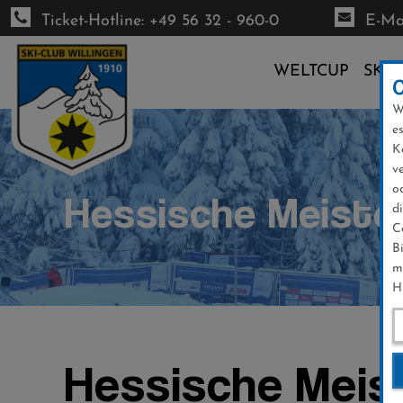
Ticket-Hotline: +49 56 32 - 960-0
E-Mai
WELTCUP
SKI-
W
Direkt
e
zum
K
Inhalt
v
o
Hessische Meiste
d
C
B
m
H
Hessische Meis