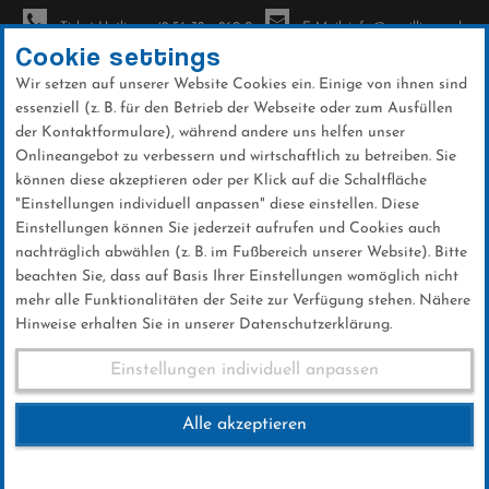
Ticket-Hotline: +49 56 32 - 960-0
E-Mail: info@sc-willingen.de
Cookie settings
Wir setzen auf unserer Website Cookies ein. Einige von ihnen sind
To
essenziell (z. B. für den Betrieb der Webseite oder zum Ausfüllen
na
der Kontaktformulare), während andere uns helfen unser
Direkt
Onlineangebot zu verbessern und wirtschaftlich zu betreiben. Sie
zum
können diese akzeptieren oder per Klick auf die Schaltfläche
Inhalt
"Einstellungen individuell anpassen" diese einstellen. Diese
Einstellungen können Sie jederzeit aufrufen und Cookies auch
Informationen zu Weltcup 2020
nachträglich abwählen (z. B. im Fußbereich unserer Website). Bitte
beachten Sie, dass auf Basis Ihrer Einstellungen womöglich nicht
mehr alle Funktionalitäten der Seite zur Verfügung stehen. Nähere
Hinweise erhalten Sie in unserer Datenschutzerklärung.
Informationen
Einstellungen individuell anpassen
Alle akzeptieren
Hier finden Sie alle Informationen rund um
den Weltcup