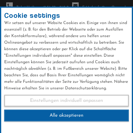
Ticket-Hotline: +49 56 32 - 960-0
E-Mail: info@sc-willingen.de
Cookie settings
Wir setzen auf unserer Website Cookies ein. Einige von ihnen sind
To
essenziell (z. B. für den Betrieb der Webseite oder zum Ausfüllen
na
der Kontaktformulare), während andere uns helfen unser
Direkt
Onlineangebot zu verbessern und wirtschaftlich zu betreiben. Sie
zum
können diese akzeptieren oder per Klick auf die Schaltfläche
Inhalt
"Einstellungen individuell anpassen" diese einstellen. Diese
Einstellungen können Sie jederzeit aufrufen und Cookies auch
Informationen zum Weltcup
nachträglich abwählen (z. B. im Fußbereich unserer Website). Bitte
beachten Sie, dass auf Basis Ihrer Einstellungen womöglich nicht
mehr alle Funktionalitäten der Seite zur Verfügung stehen. Nähere
Hinweise erhalten Sie in unserer Datenschutzerklärung.
Informationen
Einstellungen individuell anpassen
Alle akzeptieren
Hier finden Sie alle Informationen rund um
den Weltcup