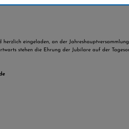
sind herzlich eingeladen, an der Jahreshauptversammlu
rtwarts stehen die Ehrung der Jubilare
auf der Tages
de