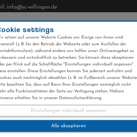
l: info@sc-willingen.de
CLUB
MÜHLENKOPFSCHANZE
NEWS
VERANST
Cookie settings
ir setzen auf unserer Website Cookies ein. Einige von ihnen sind
ssenziell (z. B. für den Betrieb der Webseite oder zum Ausfüllen der
ontaktformulare), während andere uns helfen unser Onlineangebot zu
erbessern und wirtschaftlich zu betreiben. Sie können diese akzeptieren
der per Klick auf die Schaltfläche "Einstellungen individuell anpassen"
ammlung 2023
iese einstellen. Diese Einstellungen können Sie jederzeit aufrufen und
ookies auch nachträglich abwählen (z. B. im Fußbereich unserer Website
itte beachten Sie, dass auf Basis Ihrer Einstellungen womöglich nicht
ehr alle Funktionalitäten der Seite zur Verfügung stehen. Nähere
inweise erhalten Sie in unserer Datenschutzerklärung.
Einstellungen individuell anpassen
rsammlung 2023
Alle akzeptieren