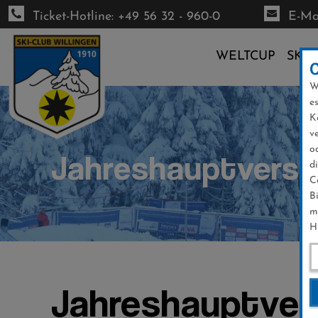
Ticket-Hotline: +49 56 32 - 960-0
E-Mai
WELTCUP
SKI-
W
Direkt
e
zum
K
Inhalt
v
o
Jahreshauptvers
d
C
B
m
H
Jahreshauptve