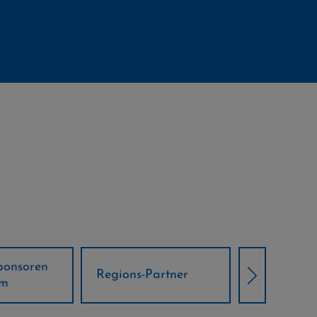
Örtliche Weltcup-
artner
Klima Part
Partner