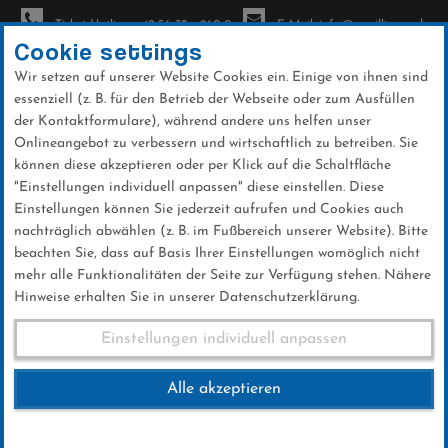
Ticket-Hotline: +49 56 32 - 960-0
E-Mail: info@sc-willingen.de
Cookie settings
Wir setzen auf unserer Website Cookies ein. Einige von ihnen sind
To
essenziell (z. B. für den Betrieb der Webseite oder zum Ausfüllen
na
der Kontaktformulare), während andere uns helfen unser
Direkt
Onlineangebot zu verbessern und wirtschaftlich zu betreiben. Sie
zum
können diese akzeptieren oder per Klick auf die Schaltfläche
Inhalt
"Einstellungen individuell anpassen" diese einstellen. Diese
Einstellungen können Sie jederzeit aufrufen und Cookies auch
Kinder-Winterpokal
nachträglich abwählen (z. B. im Fußbereich unserer Website). Bitte
beachten Sie, dass auf Basis Ihrer Einstellungen womöglich nicht
mehr alle Funktionalitäten der Seite zur Verfügung stehen. Nähere
Hinweise erhalten Sie in unserer Datenschutzerklärung.
Kinder-Winterpokal
Einstellungen individuell anpassen
Alle akzeptieren
14.FEBRUAR 2017