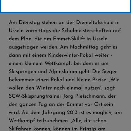
Kinderwinter-Pokal steht am Dienstag an
der Emmet an
Am Dienstag stehen an der Diemeltalschule in
Usseln vormittags die Schulmeisterschaften auf
dem Plan, die am Emmet-Skilift in Usseln
ausgetragen werden. Am Nachmittag geht es
dann mit einem Kinderwinter-Pokal weiter -
einem kleinem Wettkampf, bei dem es um
Skispringen und Alpinslalom geht. Die Sieger
bekommen einen Pokal und kleine Preise. „Wir
wollen den Winter noch einmal nutzen“, sagt
SCW-Skisprungtrainer Jörg Pietschmann, der
den ganzen Tag an der Emmet vor Ort sein
wird. Ab dem Jahrgang 2013 ist es möglich, am
Wettkampf teilzunehmen. „Alle, die schon
Skifahren können, können im Prinzip am