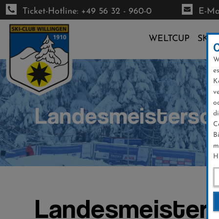
Ticket-Hotline: +49 56 32 - 960-0
E-Mai
WELTCUP
SKI-
W
Direkt
e
zum
K
Inhalt
v
o
Landesmeistersch
d
C
B
m
H
Landesmeisters