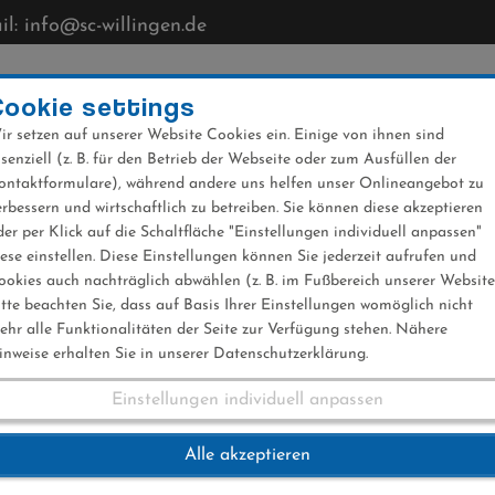
l: info@sc-willingen.de
CLUB
MÜHLENKOPFSCHANZE
NEWS
VERANST
Cookie settings
ir setzen auf unserer Website Cookies ein. Einige von ihnen sind
ssenziell (z. B. für den Betrieb der Webseite oder zum Ausfüllen der
ontaktformulare), während andere uns helfen unser Onlineangebot zu
erbessern und wirtschaftlich zu betreiben. Sie können diese akzeptieren
der per Klick auf die Schaltfläche "Einstellungen individuell anpassen"
aft Skilanglauf
iese einstellen. Diese Einstellungen können Sie jederzeit aufrufen und
ookies auch nachträglich abwählen (z. B. im Fußbereich unserer Website
itte beachten Sie, dass auf Basis Ihrer Einstellungen womöglich nicht
ehr alle Funktionalitäten der Seite zur Verfügung stehen. Nähere
inweise erhalten Sie in unserer Datenschutzerklärung.
Einstellungen individuell anpassen
chaft Skilanglauf
Alle akzeptieren