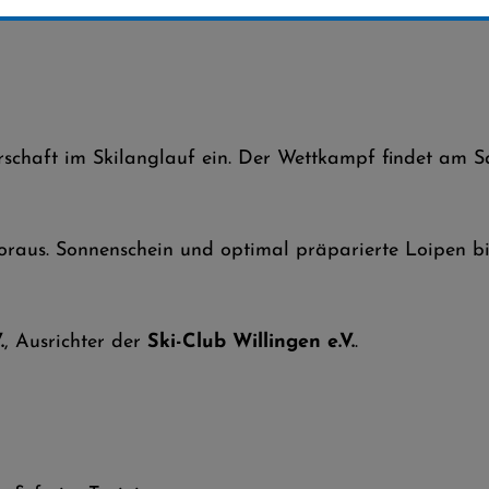
erschaft im Skilanglauf ein. Der Wettkampf findet am 
raus. Sonnenschein und optimal präparierte Loipen bi
.
, Ausrichter der
Ski-Club Willingen e.V.
.