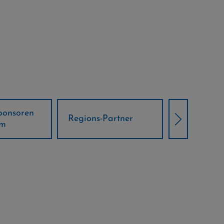
Örtliche Weltcup-
artner
Klima Part
Partner