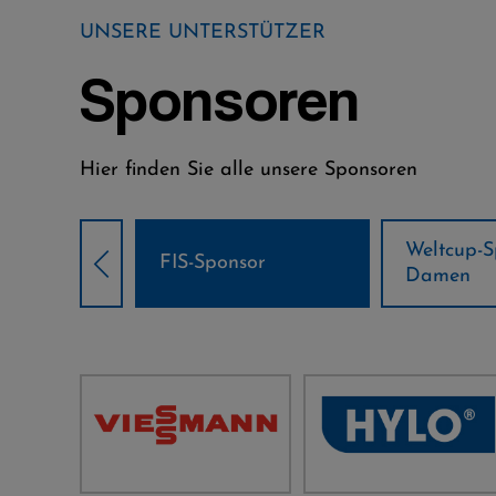
UNSERE UNTERSTÜTZER
Sponsoren
Hier finden Sie alle unsere Sponsoren
Weltcup-Sponsoren
Weltcup-S
sor
Damen
Herren