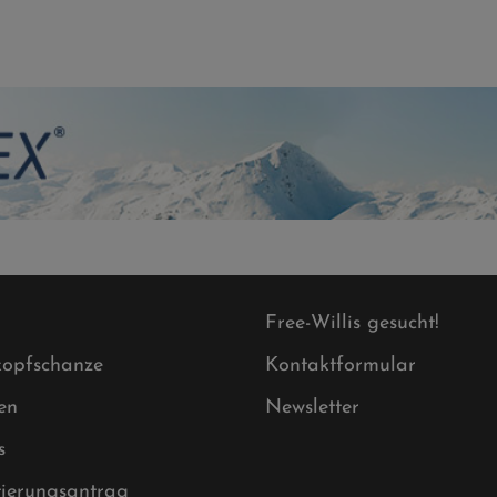
Free-Willis gesucht!
opfschanze
Kontaktformular
en
Newsletter
s
tierungsantrag