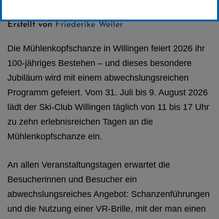
Kategorie:
Club-News
,
Schanzen-News
Erstellt von
Friederike Weiler
Die Mühlenkopfschanze in Willingen feiert 2026 ihr
100-jähriges Bestehen – und dieses besondere
Jubiläum wird mit einem abwechslungsreichen
Programm gefeiert. Vom 31. Juli bis 9. August 2026
lädt der Ski-Club Willingen täglich von 11 bis 17 Uhr
zu zehn erlebnisreichen Tagen an die
Mühlenkopfschanze ein.
An allen Veranstaltungstagen erwartet die
Besucherinnen und Besucher ein
abwechslungsreiches Angebot: Schanzenführungen
und die Nutzung einer VR-Brille, mit der man einen