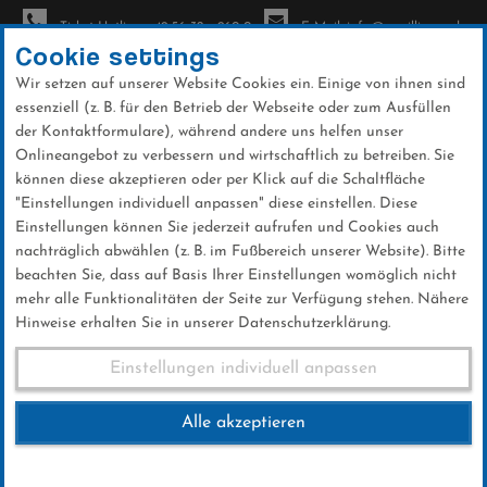
Ticket-Hotline: +49 56 32 - 960-0
E-Mail: info@sc-willingen.de
Cookie settings
Wir setzen auf unserer Website Cookies ein. Einige von ihnen sind
To
essenziell (z. B. für den Betrieb der Webseite oder zum Ausfüllen
na
der Kontaktformulare), während andere uns helfen unser
Direkt
Onlineangebot zu verbessern und wirtschaftlich zu betreiben. Sie
zum
können diese akzeptieren oder per Klick auf die Schaltfläche
Inhalt
"Einstellungen individuell anpassen" diese einstellen. Diese
Einstellungen können Sie jederzeit aufrufen und Cookies auch
News
nachträglich abwählen (z. B. im Fußbereich unserer Website). Bitte
beachten Sie, dass auf Basis Ihrer Einstellungen womöglich nicht
mehr alle Funktionalitäten der Seite zur Verfügung stehen. Nähere
Hinweise erhalten Sie in unserer Datenschutzerklärung.
Großes Jubiläum: 100 Jahre
Einstellungen individuell anpassen
Mühlenkopfschanze
Alle akzeptieren
11 .Juni 2026