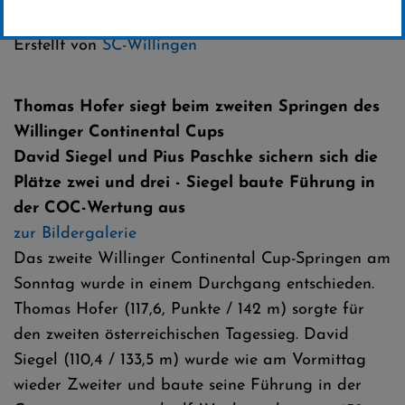
Kategorie:
Erstellt von
SC-Willingen
Thomas Hofer siegt beim zweiten Springen des
Willinger Continental Cups
David Siegel und Pius Paschke sichern sich die
Plätze zwei und drei - Siegel baute Führung in
der COC-Wertung aus
zur Bildergalerie
Das zweite Willinger Continental Cup-Springen am
Sonntag wurde in einem Durchgang entschieden.
Thomas Hofer (117,6, Punkte / 142 m) sorgte für
den zweiten österreichischen Tagessieg. David
Siegel (110,4 / 133,5 m) wurde wie am Vormittag
wieder Zweiter und baute seine Führung in der