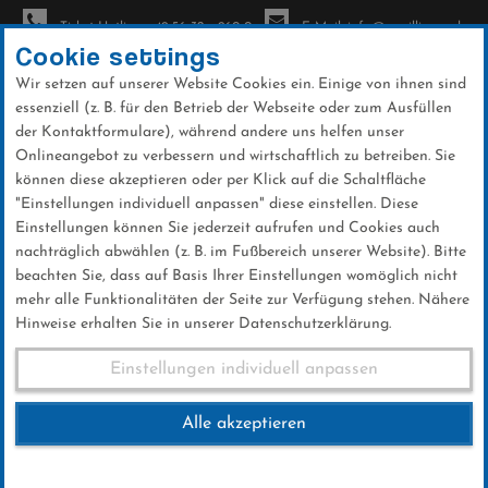
Ticket-Hotline: +49 56 32 - 960-0
E-Mail: info@sc-willingen.de
Cookie settings
Wir setzen auf unserer Website Cookies ein. Einige von ihnen sind
To
essenziell (z. B. für den Betrieb der Webseite oder zum Ausfüllen
na
der Kontaktformulare), während andere uns helfen unser
Direkt
Onlineangebot zu verbessern und wirtschaftlich zu betreiben. Sie
zum
können diese akzeptieren oder per Klick auf die Schaltfläche
Inhalt
"Einstellungen individuell anpassen" diese einstellen. Diese
Einstellungen können Sie jederzeit aufrufen und Cookies auch
News
nachträglich abwählen (z. B. im Fußbereich unserer Website). Bitte
beachten Sie, dass auf Basis Ihrer Einstellungen womöglich nicht
mehr alle Funktionalitäten der Seite zur Verfügung stehen. Nähere
Hinweise erhalten Sie in unserer Datenschutzerklärung.
2. FIS Skisprung COC Willingen
Einstellungen individuell anpassen
2016
Alle akzeptieren
17 .Januar 2016