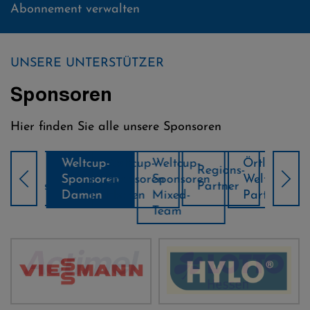
Abonnement verwalten
UNSERE UNTERSTÜTZER
Sponsoren
Hier finden Sie alle unsere Sponsoren
Weltcup-
Weltcup-
Weltcup-
Örtliche
ns-
FIS-
Regions-
Kli
Sponsoren
Sponsoren
Sponsoren
Weltcup-
soren
Sponsor
Partner
Par
Damen
Herren
Mixed-
Partner
Team