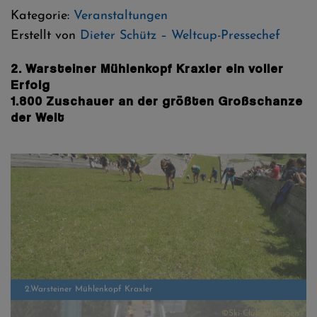
Kategorie:
Veranstaltungen
Erstellt von
Dieter Schütz – Weltcup-Pressechef
2. Warsteiner Mühlenkopf Kraxler ein voller
Erfolg
1.800 Zuschauer an der größten Großschanze
der Welt
n
©Ski-Club Willingen