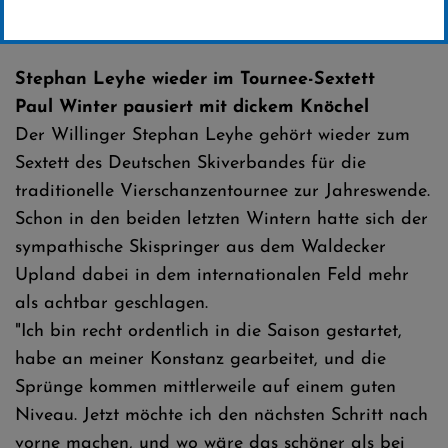
Erstellt von
SC-Willingen
Stephan Leyhe wieder im Tournee-Sextett
Paul Winter pausiert mit dickem Knöchel
Der Willinger Stephan Leyhe gehört wieder zum
Sextett des Deutschen Skiverbandes für die
traditionelle Vierschanzentournee zur Jahreswende.
Schon in den beiden letzten Wintern hatte sich der
sympathische Skispringer aus dem Waldecker
Upland dabei in dem internationalen Feld mehr
als achtbar geschlagen.
"Ich bin recht ordentlich in die Saison gestartet,
habe an meiner Konstanz gearbeitet, und die
Sprünge kommen mittlerweile auf einem guten
Niveau. Jetzt möchte ich den nächsten Schritt nach
vorne machen, und wo wäre das schöner als bei