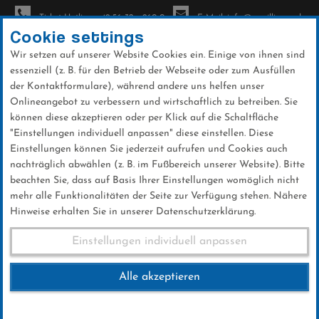
Ticket-Hotline: +49 56 32 - 960-0
E-Mail: info@sc-willingen.de
Cookie settings
Wir setzen auf unserer Website Cookies ein. Einige von ihnen sind
To
essenziell (z. B. für den Betrieb der Webseite oder zum Ausfüllen
na
der Kontaktformulare), während andere uns helfen unser
Direkt
Onlineangebot zu verbessern und wirtschaftlich zu betreiben. Sie
zum
können diese akzeptieren oder per Klick auf die Schaltfläche
Inhalt
"Einstellungen individuell anpassen" diese einstellen. Diese
Einstellungen können Sie jederzeit aufrufen und Cookies auch
News
nachträglich abwählen (z. B. im Fußbereich unserer Website). Bitte
beachten Sie, dass auf Basis Ihrer Einstellungen womöglich nicht
mehr alle Funktionalitäten der Seite zur Verfügung stehen. Nähere
Hinweise erhalten Sie in unserer Datenschutzerklärung.
4-Schanzentournee
Einstellungen individuell anpassen
Alle akzeptieren
26 .Dezember 2016
Kategorie:
Club-News