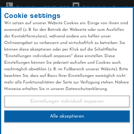
Ticket-Hotline: +49 56 32 - 960-0
E-Mail: info@sc-willingen.de
Cookie settings
Wir setzen auf unserer Website Cookies ein. Einige von ihnen sind
To
essenziell (z. B. für den Betrieb der Webseite oder zum Ausfüllen
na
der Kontaktformulare), während andere uns helfen unser
Direkt
Onlineangebot zu verbessern und wirtschaftlich zu betreiben. Sie
zum
können diese akzeptieren oder per Klick auf die Schaltfläche
Inhalt
"Einstellungen individuell anpassen" diese einstellen. Diese
Einstellungen können Sie jederzeit aufrufen und Cookies auch
News
nachträglich abwählen (z. B. im Fußbereich unserer Website). Bitte
beachten Sie, dass auf Basis Ihrer Einstellungen womöglich nicht
mehr alle Funktionalitäten der Seite zur Verfügung stehen. Nähere
Hinweise erhalten Sie in unserer Datenschutzerklärung.
55 Skispringer aus elf Ländern
Einstellungen individuell anpassen
am Start
Alle akzeptieren
27 .Januar 2017