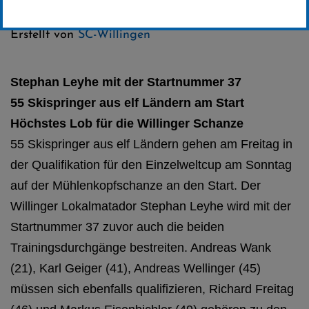
Kategorie:
Weltcup-News
Erstellt von
SC-Willingen
Stephan Leyhe mit der Startnummer 37
55 Skispringer aus elf Ländern am Start
Höchstes Lob für die Willinger Schanze
55 Skispringer aus elf Ländern gehen am Freitag in
der Qualifikation für den Einzelweltcup am Sonntag
auf der Mühlenkopfschanze an den Start. Der
Willinger Lokalmatador Stephan Leyhe wird mit der
Startnummer 37 zuvor auch die beiden
Trainingsdurchgänge bestreiten. Andreas Wank
(21), Karl Geiger (41), Andreas Wellinger (45)
müssen sich ebenfalls qualifizieren, Richard Freitag