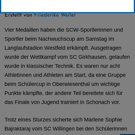
Kategorie:
Club-News
,
Skilanglauf
Erstellt von
Friederike Weiler
Vier Medaillen haben die SCW-Sportlerinnen und
Sportler beim Nachwuchscup am Samstag im
Langlaufstadion Westfeld erkämpft. Ausgetragen
wurde der Wettkampf vom SC Girkhausen, gelaufen
wurde in klassischer Technik. Es waren nur acht
Athletinnen und Athleten am Start, da eine Gruppe
beim Schülercup in Oberwiesenthal um wichtige
Punkte kämpfte, der andere Teil bereitete sich für
das Finale von Jugend trainiert in Schonach vor.
Trotz eines Sturzes sicherte sich Marlene Sophie
Bajraktaraj vom SC Willingen bei den Schülerinnen