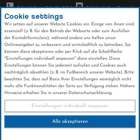
Ticket-Hotline: +49 56 32 - 960-0
E-Mail: info@sc-willingen.de
Cookie settings
Wir setzen auf unserer Website Cookies ein. Einige von ihnen sind
To
essenziell (z. B. für den Betrieb der Webseite oder zum Ausfüllen
na
der Kontaktformulare), während andere uns helfen unser
Direkt
Onlineangebot zu verbessern und wirtschaftlich zu betreiben. Sie
zum
können diese akzeptieren oder per Klick auf die Schaltfläche
Inhalt
"Einstellungen individuell anpassen" diese einstellen. Diese
Einstellungen können Sie jederzeit aufrufen und Cookies auch
News
nachträglich abwählen (z. B. im Fußbereich unserer Website). Bitte
beachten Sie, dass auf Basis Ihrer Einstellungen womöglich nicht
mehr alle Funktionalitäten der Seite zur Verfügung stehen. Nähere
Hinweise erhalten Sie in unserer Datenschutzerklärung.
Acht Teilnehmer, vier
Einstellungen individuell anpassen
Medaillen
Alle akzeptieren
02 .März 2026