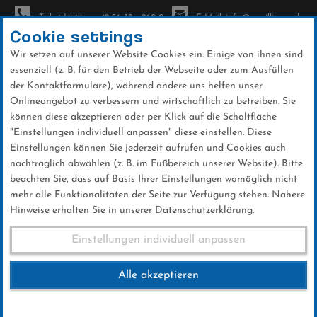
Ticket-Hotline: +49 56 32 - 960-0
E-Mail: info@sc-willingen.de
Cookie settings
Wir setzen auf unserer Website Cookies ein. Einige von ihnen sind
To
essenziell (z. B. für den Betrieb der Webseite oder zum Ausfüllen
na
der Kontaktformulare), während andere uns helfen unser
Direkt
Onlineangebot zu verbessern und wirtschaftlich zu betreiben. Sie
zum
können diese akzeptieren oder per Klick auf die Schaltfläche
Inhalt
"Einstellungen individuell anpassen" diese einstellen. Diese
Einstellungen können Sie jederzeit aufrufen und Cookies auch
News
nachträglich abwählen (z. B. im Fußbereich unserer Website). Bitte
beachten Sie, dass auf Basis Ihrer Einstellungen womöglich nicht
mehr alle Funktionalitäten der Seite zur Verfügung stehen. Nähere
Hinweise erhalten Sie in unserer Datenschutzerklärung.
Alpiner Upland-Cup ein voller
Einstellungen individuell anpassen
Erfolg
Alle akzeptieren
10 .März 2026