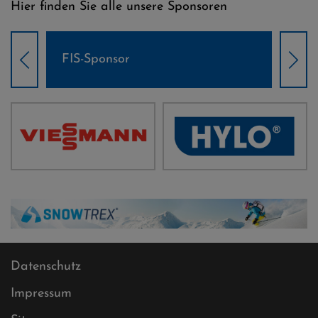
Hier finden Sie alle unsere Sponsoren
Weltcup-Sponsoren Damen
Wel