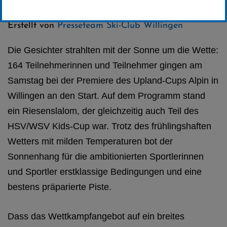
Kategorie:
Club-News
Erstellt von
Presseteam Ski-Club Willingen
Die Gesichter strahlten mit der Sonne um die Wette:
164 Teilnehmerinnen und Teilnehmer gingen am
Samstag bei der Premiere des Upland-Cups Alpin in
Willingen an den Start. Auf dem Programm stand
ein Riesenslalom, der gleichzeitig auch Teil des
HSV/WSV Kids-Cup war. Trotz des frühlingshaften
Wetters mit milden Temperaturen bot der
Sonnenhang für die ambitionierten Sportlerinnen
und Sportler erstklassige Bedingungen und eine
bestens präparierte Piste.
Dass das Wettkampfangebot auf ein breites