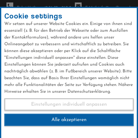
Ticket-Hotline: +49 56 32 - 960-0
E-Mail: info@sc-willingen.de
Cookie settings
Wir setzen auf unserer Website Cookies ein. Einige von ihnen sind
To
essenziell (z. B. für den Betrieb der Webseite oder zum Ausfüllen
na
der Kontaktformulare), während andere uns helfen unser
Direkt
Onlineangebot zu verbessern und wirtschaftlich zu betreiben. Sie
zum
können diese akzeptieren oder per Klick auf die Schaltfläche
Inhalt
"Einstellungen individuell anpassen" diese einstellen. Diese
Einstellungen können Sie jederzeit aufrufen und Cookies auch
News
nachträglich abwählen (z. B. im Fußbereich unserer Website). Bitte
beachten Sie, dass auf Basis Ihrer Einstellungen womöglich nicht
mehr alle Funktionalitäten der Seite zur Verfügung stehen. Nähere
Hinweise erhalten Sie in unserer Datenschutzerklärung.
Andi Wank beendet
Einstellungen individuell anpassen
Skisprung-Karriere
Alle akzeptieren
11 .Juli 2019