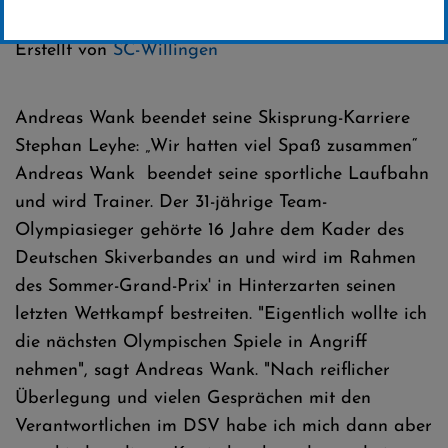
Kategorie:
Weltcup-News
Erstellt von
SC-Willingen
Andreas Wank beendet seine Skisprung-Karriere
Stephan Leyhe: „Wir hatten viel Spaß zusammen“
Andreas Wank beendet seine sportliche Laufbahn
und wird Trainer. Der 31-jährige Team-
Olympiasieger gehörte 16 Jahre dem Kader des
Deutschen Skiverbandes an und wird im Rahmen
des Sommer-Grand-Prix' in Hinterzarten seinen
letzten Wettkampf bestreiten. "Eigentlich wollte ich
die nächsten Olympischen Spiele in Angriff
nehmen", sagt Andreas Wank. "Nach reiflicher
Überlegung und vielen Gesprächen mit den
Verantwortlichen im DSV habe ich mich dann aber