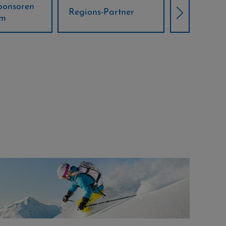
Örtliche Weltcup-
artner
Klima Part
Partner