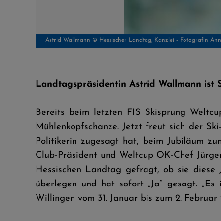
J.Hensel - A.Wallmann - J.Kesper - W.Saure © SCW
Landtagspräsidentin Astrid Wallmann ist 
Bereits beim letzten FIS Skisprung Weltc
Mühlenkopfschanze. Jetzt freut sich der Ski
Politikerin zugesagt hat, beim Jubiläum z
Club-Präsident und Weltcup OK-Chef Jürge
Hessischen Landtag gefragt, ob sie diese 
überlegen und hat sofort „Ja“ gesagt. „Es 
Willingen vom 31. Januar bis zum 2. Februar