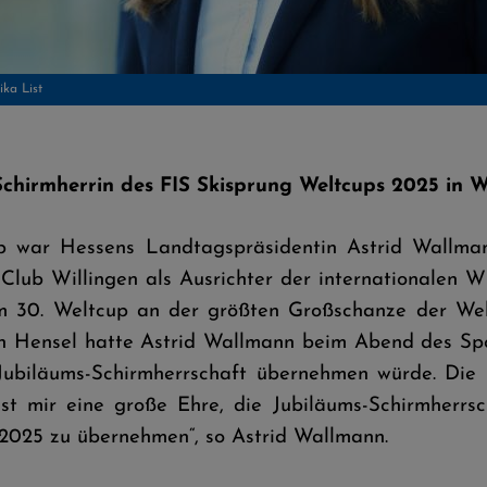
Schirmherrin des FIS Skisprung Weltcups 2025 in W
up war Hessens Landtagspräsidentin Astrid Wallma
-Club Willingen als Ausrichter der internationalen 
um 30. Weltcup an der größten Großschanze der Wel
n Hensel hatte Astrid Wallmann beim Abend des Sp
Jubiläums-Schirmherrschaft übernehmen würde. Die
ist mir eine große Ehre, die Jubiläums-Schirmherrsc
 2025 zu übernehmen“, so Astrid Wallmann.