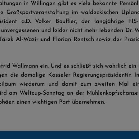
ltungen in Willingen gibt es viele bekannte Persönl
te Großsportveranstaltung im waldeckischen Upla
äsident a.D. Volker Bouffier, der langjährige FI
ie unvergessenen und leider nicht mehr lebenden Dr.
 Tarek Al-Wazir und Florian Rentsch sowie der Präs
Astrid Wallmann ein. Und es schließt sich wahrlich ei
gen die damalige Kasseler Regierungspräsidentin In
ubiläum wiederum und damit zum zweiten Mal ei
wird am Weltcup-Sonntag an der Mühlenkopfschanze 
phäen einen wichtigen Part übernehmen.