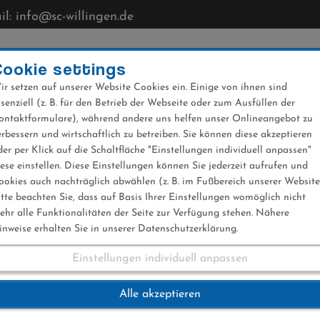
l: info@sc-willingen.de
CLUB
MÜHLENKOPFSCHANZE
NEWS
VERANST
Cookie settings
ir setzen auf unserer Website Cookies ein. Einige von ihnen sind
ssenziell (z. B. für den Betrieb der Webseite oder zum Ausfüllen der
ontaktformulare), während andere uns helfen unser Onlineangebot zu
erbessern und wirtschaftlich zu betreiben. Sie können diese akzeptieren
der per Klick auf die Schaltfläche "Einstellungen individuell anpassen"
iese einstellen. Diese Einstellungen können Sie jederzeit aufrufen und
ookies auch nachträglich abwählen (z. B. im Fußbereich unserer Website
itte beachten Sie, dass auf Basis Ihrer Einstellungen womöglich nicht
ehr alle Funktionalitäten der Seite zur Verfügung stehen. Nähere
inweise erhalten Sie in unserer Datenschutzerklärung.
Einstellungen individuell anpassen
 übernimmt Schirm
Alle akzeptieren