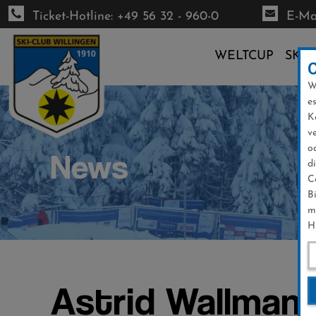
Ticket-Hotline: +49 56 32 - 960-0
E-Mai
WELTCUP
SKI-
W
Direkt
e
zum
K
Inhalt
v
o
News
d
C
B
m
H
Astrid Wallmann