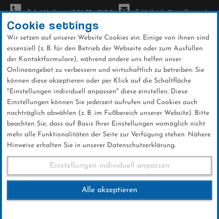
Ticket-Hotline: +49 56 32 - 960-0
E-Mail: info@sc-willingen.de
Cookie settings
Wir setzen auf unserer Website Cookies ein. Einige von ihnen sind
To
essenziell (z. B. für den Betrieb der Webseite oder zum Ausfüllen
na
der Kontaktformulare), während andere uns helfen unser
Direkt
Onlineangebot zu verbessern und wirtschaftlich zu betreiben. Sie
zum
können diese akzeptieren oder per Klick auf die Schaltfläche
Inhalt
"Einstellungen individuell anpassen" diese einstellen. Diese
Einstellungen können Sie jederzeit aufrufen und Cookies auch
News
nachträglich abwählen (z. B. im Fußbereich unserer Website). Bitte
beachten Sie, dass auf Basis Ihrer Einstellungen womöglich nicht
mehr alle Funktionalitäten der Seite zur Verfügung stehen. Nähere
Hinweise erhalten Sie in unserer Datenschutzerklärung.
AVIA neuer Sponsor von
Einstellungen individuell anpassen
Nadine Horchler
Alle akzeptieren
09 .Februar 2017