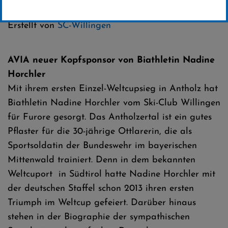
Kategorie:
Club-News
Erstellt von
SC-Willingen
AVIA neuer Kopfsponsor von Biathletin Nadine
Horchler
Mit ihrem ersten Einzel-Weltcupsieg in Antholz hat
Biathletin Nadine Horchler vom Ski-Club Willingen
für Furore gesorgt. Das Antholzertal ist ein gutes
Pflaster für die 30-jährige Ottlarerin, die als
Sportsoldatin der Bundeswehr im bayerischen
Mittenwald trainiert. Denn in dem bekannten
Weltcuport in Südtirol hatte Nadine Horchler mit
der deutschen Staffel schon 2013 ihren ersten
Triumph im Weltcup gefeiert. Darüber hinaus
stehen in der Biographie der sympathischen