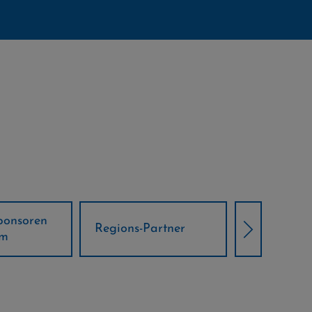
Örtliche Weltcup-
artner
Klima Part
Partner