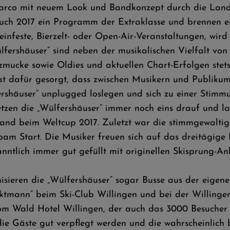
arco mit neuem Look und Bandkonzept durch die Land
auch 2017 ein Programm der Extraklasse und brennen ei
nfeste, Bierzelt- oder Open-Air-Veranstaltungen, wird 
lfershäuser“ sind neben der musikalischen Vielfalt von 
zmucke sowie Oldies und aktuellen Chart-Erfolgen stet
t dafür gesorgt, dass zwischen Musikern und Publikum
fershäuser“ unplugged loslegen und sich zu einer Stim
zen die „Wülfershäuser“ immer noch eins drauf und lass
band beim Weltcup 2017. Zuletzt war die stimmgewaltig
m Start. Die Musiker freuen sich auf das dreitägige 
anntlich immer gut gefüllt mit originellen Skisprung-An
ieren die „Wülfershäuser“ sogar Busse aus der eigene
tmann“ beim Ski-Club Willingen und bei der Willinger S
om Wald Hotel Willingen, der auch das 3000 Besucher f
 die Gäste gut verpflegt werden und die wahrscheinlich