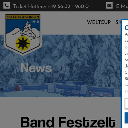
Ticket-Hotline: +49 56 32 - 960-0
E-Mai
WELTCUP
SKI-
W
Direkt
e
zum
K
Inhalt
v
o
News
d
C
B
m
H
Band Festzelt