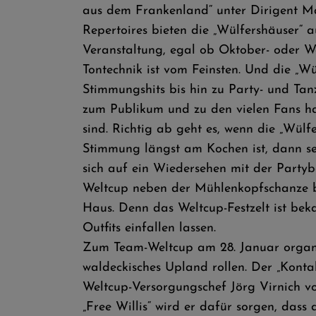
aus dem Frankenland“ unter Dirigent M
Repertoires bieten die „Wülfershäuser“ 
Veranstaltung, egal ob Oktober- oder Wei
Tontechnik ist vom Feinsten. Und die „Wü
Stimmungshits bis hin zu Party- und Tan
zum Publikum und zu den vielen Fans ha
sind. Richtig ab geht es, wenn die „Wül
Stimmung längst am Kochen ist, dann set
sich auf ein Wiedersehen mit der Party
Weltcup neben der Mühlenkopfschanze ba
Haus. Denn das Weltcup-Festzelt ist bek
Outfits einfallen lassen.
Zum Team-Weltcup am 28. Januar organis
waldeckisches Upland rollen. Der „Kontak
Weltcup-Versorgungschef Jörg Virnich v
„Free Willis“ wird er dafür sorgen, dass