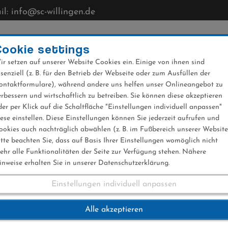
l: info@sc-willingen.de
CLUB
MÜHLENKOPFSCHANZE
NEWS
VERANST
Cookie settings
ir setzen auf unserer Website Cookies ein. Einige von ihnen sind
ssenziell (z. B. für den Betrieb der Webseite oder zum Ausfüllen der
ontaktformulare), während andere uns helfen unser Onlineangebot zu
erbessern und wirtschaftlich zu betreiben. Sie können diese akzeptieren
der per Klick auf die Schaltfläche "Einstellungen individuell anpassen"
iese einstellen. Diese Einstellungen können Sie jederzeit aufrufen und
ookies auch nachträglich abwählen (z. B. im Fußbereich unserer Website
itte beachten Sie, dass auf Basis Ihrer Einstellungen womöglich nicht
ehr alle Funktionalitäten der Seite zur Verfügung stehen. Nähere
inweise erhalten Sie in unserer Datenschutzerklärung.
Einstellungen individuell anpassen
Alle akzeptieren