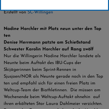
Kategorie:
Club-News
Erstellt von
SC-Willingen
Nadine Horchler mit Platz neun unter den Top
ten
Denise Herrmann patzte am Schießstand
Schwester Karolin Horchler auf Rang zwölf
Nur die Willingerin Nadine Horchler landete als
Neunte beim Auftakt des IBU-Cups der
Skijägerinnen beim Sprint-Rennen in
Sjusjoen/NOR als Neunte gerade noch in den Top
ten und empfahl sich für einen freien Platz im
Weltcup-Team der Biathletinnen. Die müssen am
Wochenende beim Weltcup-Auftakt ohnehin auf
ihren erkälteten Star Laura Dahlmeier verzichten.