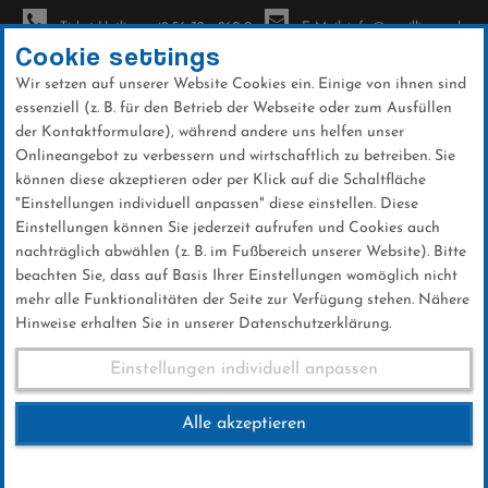
Ticket-Hotline: +49 56 32 - 960-0
E-Mail: info@sc-willingen.de
Cookie settings
Wir setzen auf unserer Website Cookies ein. Einige von ihnen sind
To
essenziell (z. B. für den Betrieb der Webseite oder zum Ausfüllen
na
der Kontaktformulare), während andere uns helfen unser
Direkt
Onlineangebot zu verbessern und wirtschaftlich zu betreiben. Sie
zum
können diese akzeptieren oder per Klick auf die Schaltfläche
Inhalt
"Einstellungen individuell anpassen" diese einstellen. Diese
Einstellungen können Sie jederzeit aufrufen und Cookies auch
News
nachträglich abwählen (z. B. im Fußbereich unserer Website). Bitte
beachten Sie, dass auf Basis Ihrer Einstellungen womöglich nicht
mehr alle Funktionalitäten der Seite zur Verfügung stehen. Nähere
Hinweise erhalten Sie in unserer Datenschutzerklärung.
Biathlon IBU-Cup
Einstellungen individuell anpassen
Sjusjoen/NOR Sprint
Alle akzeptieren
23 .November 2017