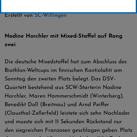
Kategorie:
Club-News
Erstellt von
SC-Willingen
Nadine Horchler mit Mixed-Staffel auf Rang
zwei
Die deutsche Mixedstaffel hat zum Abschluss des
Biathlon-Weltcups im finnischen Kontiolahti am
Sonntag den zweiten Platz belegt. Das DSV-
Quartett bestehend aus SCW-Starterin Nadine
Horchler, Maren Hammerschmidt (Winterberg),
Benedikt Doll (Breitnau) und Arnd Peiffer
(Clausthal-Zellerfeld) leistete sich zehn Nachlader
und musste sich mit 11 Sekunden Rückstand nur
den siegreichen Franzosen geschlagen geben. Platz