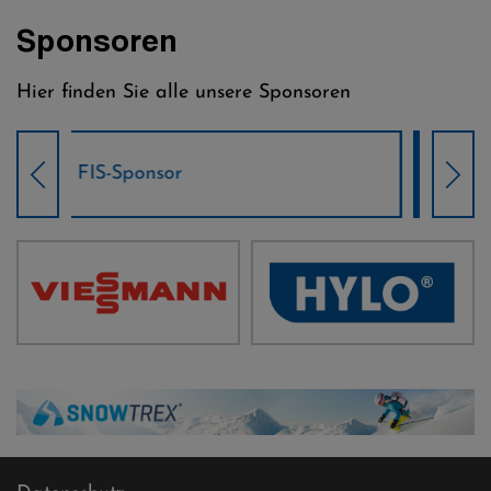
Sponsoren
Hier finden Sie alle unsere Sponsoren
Weltcup-Sponsoren Damen
Wel