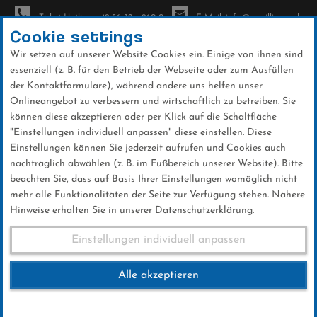
Ticket-Hotline: +49 56 32 - 960-0
E-Mail: info@sc-willingen.de
Cookie settings
Wir setzen auf unserer Website Cookies ein. Einige von ihnen sind
To
essenziell (z. B. für den Betrieb der Webseite oder zum Ausfüllen
na
der Kontaktformulare), während andere uns helfen unser
Direkt
Onlineangebot zu verbessern und wirtschaftlich zu betreiben. Sie
zum
können diese akzeptieren oder per Klick auf die Schaltfläche
Inhalt
"Einstellungen individuell anpassen" diese einstellen. Diese
Einstellungen können Sie jederzeit aufrufen und Cookies auch
News
nachträglich abwählen (z. B. im Fußbereich unserer Website). Bitte
beachten Sie, dass auf Basis Ihrer Einstellungen womöglich nicht
mehr alle Funktionalitäten der Seite zur Verfügung stehen. Nähere
Hinweise erhalten Sie in unserer Datenschutzerklärung.
Biathlon-Weltcup Mixedstaffel
Einstellungen individuell anpassen
Kontiolahti
Alle akzeptieren
12 .März 2017