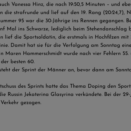
uch Vanessa Hinz, die nach 19:50,5 Minuten – und ebenf
n die strafrunde und lief auf den 19. Rang (20:24,7),
nummer 95 war die 30-Jährige ins Rennen gegangen. B
ünf Mal ins Schwarze, lediglich beim Stehendanschlag b
n lief die Sportsoldatin, die erstmals in Hochfilzen mit
linie. Damit hat sie für die Verfolgung am Sonntag ei
rin Maren Hammerschmidt wurde nach vier Fehlern 55. u
 der besten 60.
teht der Sprint der Männer an, bevor dann am Sonntag
chuss des Sprints hatte das Thema Doping den Sport 
ie Russin Jekaterina Glasyrina verkündete. Bei der 29-
 Verkehr gezogen.