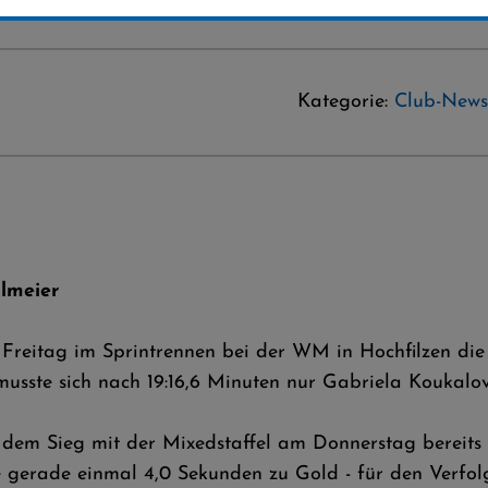
Kategorie:
Club-News
lmeier
reitag im Sprintrennen bei der WM in Hochfilzen die S
 musste sich nach 19:16,6 Minuten nur Gabriela Koukal
dem Sieg mit der Mixedstaffel am Donnerstag bereits d
gerade einmal 4,0 Sekunden zu Gold - für den Verfol