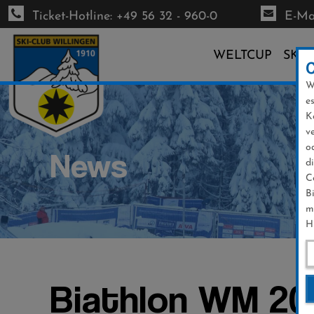
Ticket-Hotline: +49 56 32 - 960-0
E-Mai
WELTCUP
SKI-
W
Direkt
e
zum
K
Inhalt
v
o
News
d
C
B
m
H
Biathlon WM 20