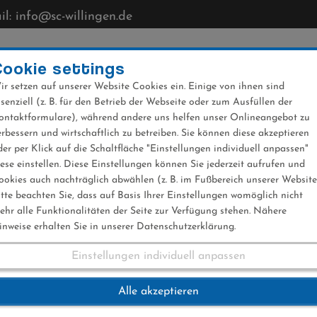
l: info@sc-willingen.de
CLUB
MÜHLENKOPFSCHANZE
NEWS
VERANST
Cookie settings
ir setzen auf unserer Website Cookies ein. Einige von ihnen sind
ssenziell (z. B. für den Betrieb der Webseite oder zum Ausfüllen der
ontaktformulare), während andere uns helfen unser Onlineangebot zu
erbessern und wirtschaftlich zu betreiben. Sie können diese akzeptieren
der per Klick auf die Schaltfläche "Einstellungen individuell anpassen"
iese einstellen. Diese Einstellungen können Sie jederzeit aufrufen und
ookies auch nachträglich abwählen (z. B. im Fußbereich unserer Website
itte beachten Sie, dass auf Basis Ihrer Einstellungen womöglich nicht
ehr alle Funktionalitäten der Seite zur Verfügung stehen. Nähere
inweise erhalten Sie in unserer Datenschutzerklärung.
Einstellungen individuell anpassen
17 Sprint Damen
Alle akzeptieren