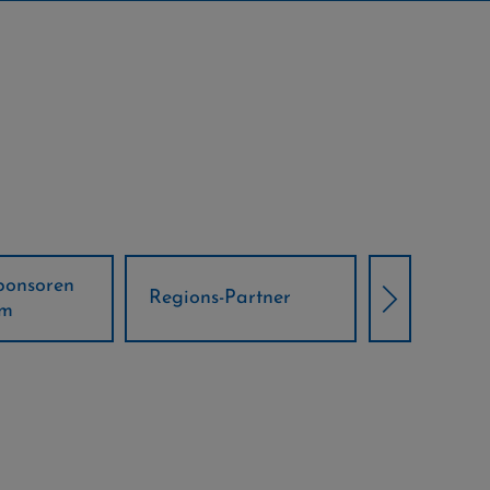
Örtliche Weltcup-
artner
Klima Part
Partner