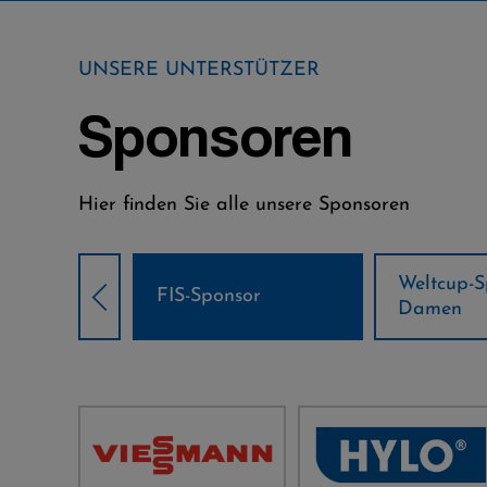
UNSERE UNTERSTÜTZER
Sponsoren
Hier finden Sie alle unsere Sponsoren
Weltcup-Sponsoren
Weltcup-S
sor
Damen
Herren