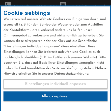
Ticket-Hotline: +49 56 32 - 960-0
E-Mail: info@sc-willingen.de
Cookie settings
Wir setzen auf unserer Website Cookies ein. Einige von ihnen sind
To
essenziell (z. B. für den Betrieb der Webseite oder zum Ausfüllen
na
der Kontaktformulare), während andere uns helfen unser
Direkt
Onlineangebot zu verbessern und wirtschaftlich zu betreiben. Sie
zum
können diese akzeptieren oder per Klick auf die Schaltfläche
Inhalt
"Einstellungen individuell anpassen" diese einstellen. Diese
Einstellungen können Sie jederzeit aufrufen und Cookies auch
News
nachträglich abwählen (z. B. im Fußbereich unserer Website). Bitte
beachten Sie, dass auf Basis Ihrer Einstellungen womöglich nicht
mehr alle Funktionalitäten der Seite zur Verfügung stehen. Nähere
Hinweise erhalten Sie in unserer Datenschutzerklärung.
Club-News 02.03.2019
Einstellungen individuell anpassen
Alle akzeptieren
02 .März 2019
Kategorie:
Club-News