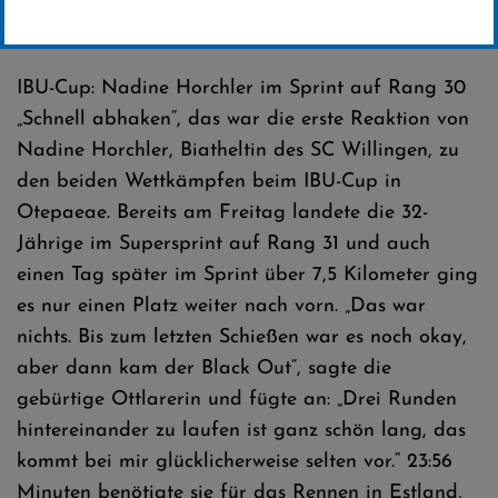
Erstellt von
SC-Willingen
IBU-Cup: Nadine Horchler im Sprint auf Rang 30
„Schnell abhaken“, das war die erste Reaktion von
Nadine Horchler, Biatheltin des SC Willingen, zu
den beiden Wettkämpfen beim IBU-Cup in
Otepaeae. Bereits am Freitag landete die 32-
Jährige im Supersprint auf Rang 31 und auch
einen Tag später im Sprint über 7,5 Kilometer ging
es nur einen Platz weiter nach vorn. „Das war
nichts. Bis zum letzten Schießen war es noch okay,
aber dann kam der Black Out“, sagte die
gebürtige Ottlarerin und fügte an: „Drei Runden
hintereinander zu laufen ist ganz schön lang, das
kommt bei mir glücklicherweise selten vor.“ 23:56
Minuten benötigte sie für das Rennen in Estland,