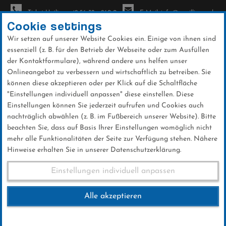
Ticket-Hotline: +49 56 32 - 960-0
E-Mail: info@sc-willingen.de
Cookie settings
Wir setzen auf unserer Website Cookies ein. Einige von ihnen sind
To
essenziell (z. B. für den Betrieb der Webseite oder zum Ausfüllen
na
der Kontaktformulare), während andere uns helfen unser
Direkt
Onlineangebot zu verbessern und wirtschaftlich zu betreiben. Sie
zum
können diese akzeptieren oder per Klick auf die Schaltfläche
Inhalt
"Einstellungen individuell anpassen" diese einstellen. Diese
Einstellungen können Sie jederzeit aufrufen und Cookies auch
News
nachträglich abwählen (z. B. im Fußbereich unserer Website). Bitte
beachten Sie, dass auf Basis Ihrer Einstellungen womöglich nicht
mehr alle Funktionalitäten der Seite zur Verfügung stehen. Nähere
Hinweise erhalten Sie in unserer Datenschutzerklärung.
Club-News 04.07.2016
Einstellungen individuell anpassen
Alle akzeptieren
04 .Juli 2016
Kategorie:
Club-News