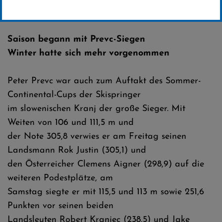
Erstellt von
SC-Willingen
Saison begann mit Prevc-Siegen
Winter hatte sich mehr vorgenommen
Peter Prevc war auch zum Auftakt des Sommer-
Continental-Cups der Skispringer
im slowenischen Kranj der große Sieger. Mit
Weiten von 106 und 111,5 m und
der Note 305,8 verwies er am Freitag seinen
Landsmann Rok Justin (305,1) und
den Österreicher Clemens Aigner (298,9) auf die
weiteren Podestplätze, am
Samstag siegte er mit 115,5 und 113 m sowie 251,6
Punkten vor seinen beiden
Landsleuten Robert Kranjec (238,5) und Jake