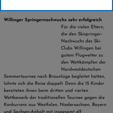
Erstellt von
SC-Willingen
Willinger Springernachwuchs sehr erfolgreich
Für die vielen Eltern,
die den Skispringer-
Nachwuchs des Ski-
Clubs Willingen bei
gutem Flugwetter zu
den Wettkämpfen der
Nordwestdeutschen
Sommertournee nach Braunlage begleitet hatten,
lohnte sich die Reise doppelt. Denn die 15 Kinder
bereiteten ihnen beim dritten und vierten
Wettbewerb der traditionellen Tournee gegen die
Konkurrenz aus Westfalen, Niedersachsen, Bayern
und Sachsen-Anhalt mit insgesamt elf