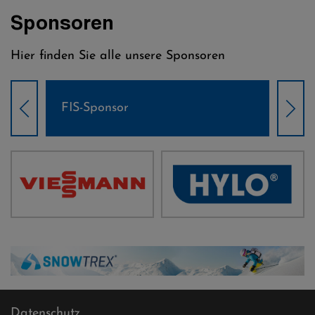
Sponsoren
Hier finden Sie alle unsere Sponsoren
Weltcup-Sponsoren Damen
Wel