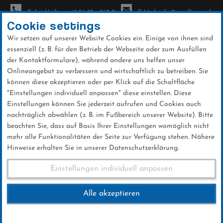
Ticket-Hotline: +49 56 32 - 960-0
E-Mail: info@sc-willingen.de
Cookie settings
Wir setzen auf unserer Website Cookies ein. Einige von ihnen sind
To
essenziell (z. B. für den Betrieb der Webseite oder zum Ausfüllen
na
der Kontaktformulare), während andere uns helfen unser
Direkt
Onlineangebot zu verbessern und wirtschaftlich zu betreiben. Sie
zum
können diese akzeptieren oder per Klick auf die Schaltfläche
Inhalt
"Einstellungen individuell anpassen" diese einstellen. Diese
Einstellungen können Sie jederzeit aufrufen und Cookies auch
News
nachträglich abwählen (z. B. im Fußbereich unserer Website). Bitte
beachten Sie, dass auf Basis Ihrer Einstellungen womöglich nicht
mehr alle Funktionalitäten der Seite zur Verfügung stehen. Nähere
Hinweise erhalten Sie in unserer Datenschutzerklärung.
Club-News 06.09.2016
Einstellungen individuell anpassen
Alle akzeptieren
06 .September 2016
Kategorie:
Club-News