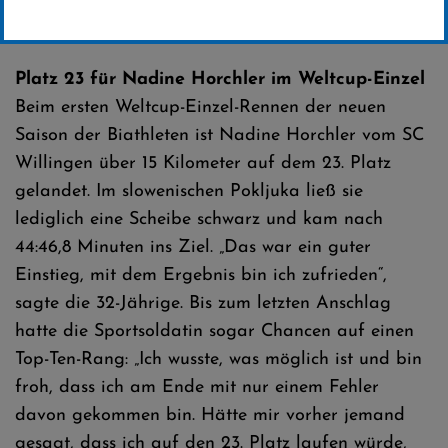
Erstellt von
SC-Willingen
Platz 23 für Nadine Horchler im Weltcup-Einzel
Beim ersten Weltcup-Einzel-Rennen der neuen
Saison der Biathleten ist Nadine Horchler vom SC
Willingen über 15 Kilometer auf dem 23. Platz
gelandet. Im slowenischen Pokljuka ließ sie
lediglich eine Scheibe schwarz und kam nach
44:46,8 Minuten ins Ziel. „Das war ein guter
Einstieg, mit dem Ergebnis bin ich zufrieden“,
sagte die 32-Jährige. Bis zum letzten Anschlag
hatte die Sportsoldatin sogar Chancen auf einen
Top-Ten-Rang: „Ich wusste, was möglich ist und bin
froh, dass ich am Ende mit nur einem Fehler
davon gekommen bin. Hätte mir vorher jemand
gesagt, dass ich auf den 23. Platz laufen würde,