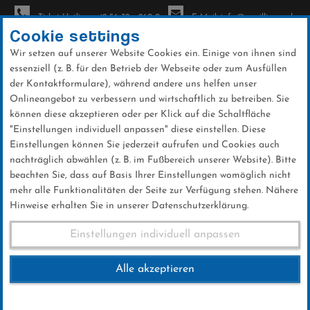
Ticket-Hotline: +49 56 32 - 960-0
E-Mail: info@sc-willingen.de
Cookie settings
Wir setzen auf unserer Website Cookies ein. Einige von ihnen sind
To
essenziell (z. B. für den Betrieb der Webseite oder zum Ausfüllen
na
der Kontaktformulare), während andere uns helfen unser
Direkt
Onlineangebot zu verbessern und wirtschaftlich zu betreiben. Sie
zum
können diese akzeptieren oder per Klick auf die Schaltfläche
Inhalt
"Einstellungen individuell anpassen" diese einstellen. Diese
Einstellungen können Sie jederzeit aufrufen und Cookies auch
News
nachträglich abwählen (z. B. im Fußbereich unserer Website). Bitte
beachten Sie, dass auf Basis Ihrer Einstellungen womöglich nicht
mehr alle Funktionalitäten der Seite zur Verfügung stehen. Nähere
Hinweise erhalten Sie in unserer Datenschutzerklärung.
Club-News 06.12.2018
Einstellungen individuell anpassen
Alle akzeptieren
06 .Dezember 2018
Kategorie:
Club-News