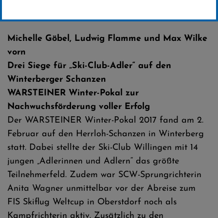
Erstellt von
SC-Willingen
Michelle Göbel, Ludwig Flamme und Max Wilke
vorn
Drei Siege für „Ski-Club-Adler“ auf den
Winterberger Schanzen
WARSTEINER Winter-Pokal zur
Nachwuchsförderung voller Erfolg
Der WARSTEINER Winter-Pokal 2017 fand am 2.
Februar auf den Herrloh-Schanzen in Winterberg
statt. Dabei stellte der Ski-Club Willingen mit 14
jungen „Adlerinnen und Adlern“ das größte
Teilnehmerfeld. Zudem war SCW-Sprungrichterin
Anita Wagner unmittelbar vor der Abreise zum
FIS Skiflug Weltcup in Oberstdorf noch als
Kampfrichterin aktiv. Zusätzlich zu den