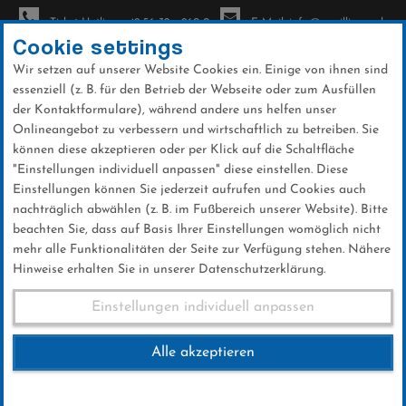
Ticket-Hotline: +49 56 32 - 960-0
E-Mail: info@sc-willingen.de
Cookie settings
Wir setzen auf unserer Website Cookies ein. Einige von ihnen sind
To
essenziell (z. B. für den Betrieb der Webseite oder zum Ausfüllen
na
der Kontaktformulare), während andere uns helfen unser
Direkt
Onlineangebot zu verbessern und wirtschaftlich zu betreiben. Sie
zum
können diese akzeptieren oder per Klick auf die Schaltfläche
Inhalt
"Einstellungen individuell anpassen" diese einstellen. Diese
Einstellungen können Sie jederzeit aufrufen und Cookies auch
News
nachträglich abwählen (z. B. im Fußbereich unserer Website). Bitte
beachten Sie, dass auf Basis Ihrer Einstellungen womöglich nicht
mehr alle Funktionalitäten der Seite zur Verfügung stehen. Nähere
Hinweise erhalten Sie in unserer Datenschutzerklärung.
Club-News 07.02.2017
Einstellungen individuell anpassen
Alle akzeptieren
07 .Februar 2017
Kategorie:
Club-News