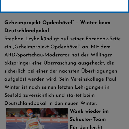
Erstellt von
SC-Willingen
Geheimprojekt Opdenhövel“ – Winter beim
Deutschlandpokal
Stephan Leyhe kündigt auf seiner Facebook-Seite
ein „Geheimprojekt Opdenhövel“ an. Mit dem
ARD-Sportschau-Moderator hat der Willinger
Skispringer eine Überraschung ausgeheckt, die
sicherlich bei einer der nächsten Übertragungen
aufgelöst werden wird. Sein Vereinskollege Paul
Winter ist nach seinen letzten Lehrgängen in
Seefeld zuversichtlich und startet beim
Deutschlandpokal in den neuen Winter.
Wank wieder im
Schuster-Team
Für den leicht