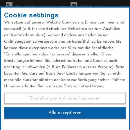
Ticket-Hotline: +49 56 32 - 960-0
E-Mail: info@sc-willingen.de
Cookie settings
Wir setzen auf unserer Website Cookies ein. Einige von ihnen sind
To
essenziell (z. B. für den Betrieb der Webseite oder zum Ausfüllen
na
der Kontaktformulare), während andere uns helfen unser
Direkt
Onlineangebot zu verbessern und wirtschaftlich zu betreiben. Sie
zum
können diese akzeptieren oder per Klick auf die Schaltfläche
Inhalt
"Einstellungen individuell anpassen" diese einstellen. Diese
Einstellungen können Sie jederzeit aufrufen und Cookies auch
News
nachträglich abwählen (z. B. im Fußbereich unserer Website). Bitte
beachten Sie, dass auf Basis Ihrer Einstellungen womöglich nicht
mehr alle Funktionalitäten der Seite zur Verfügung stehen. Nähere
Hinweise erhalten Sie in unserer Datenschutzerklärung.
Club-News 08.12.2016
Einstellungen individuell anpassen
Alle akzeptieren
08 .Dezember 2016
Kategorie:
Club-News