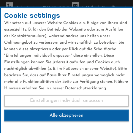
Ticket-Hotline: +49 56 32 - 960-0
E-Mail: info@sc-willingen.de
Cookie settings
Wir setzen auf unserer Website Cookies ein. Einige von ihnen sind
To
essenziell (z. B. für den Betrieb der Webseite oder zum Ausfüllen
na
der Kontaktformulare), während andere uns helfen unser
Direkt
Onlineangebot zu verbessern und wirtschaftlich zu betreiben. Sie
zum
können diese akzeptieren oder per Klick auf die Schaltfläche
Inhalt
"Einstellungen individuell anpassen" diese einstellen. Diese
Einstellungen können Sie jederzeit aufrufen und Cookies auch
News
nachträglich abwählen (z. B. im Fußbereich unserer Website). Bitte
beachten Sie, dass auf Basis Ihrer Einstellungen womöglich nicht
mehr alle Funktionalitäten der Seite zur Verfügung stehen. Nähere
Hinweise erhalten Sie in unserer Datenschutzerklärung.
Club-News 09.02.2017
Einstellungen individuell anpassen
Alle akzeptieren
09 .Februar 2017
Kategorie:
Club-News