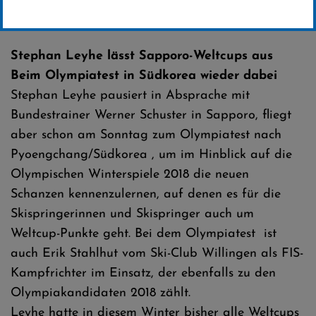
Erstellt von
SC-Willingen
Stephan Leyhe lässt Sapporo-Weltcups aus
Beim Olympiatest in Südkorea wieder dabei
Stephan Leyhe pausiert in Absprache mit
Bundestrainer Werner Schuster in Sapporo, fliegt
aber schon am Sonntag zum Olympiatest nach
Pyoengchang/Südkorea , um im Hinblick auf die
Olympischen Winterspiele 2018 die neuen
Schanzen kennenzulernen, auf denen es für die
Skispringerinnen und Skispringer auch um
Weltcup-Punkte geht. Bei dem Olympiatest ist
auch Erik Stahlhut vom Ski-Club Willingen als FIS-
Kampfrichter im Einsatz, der ebenfalls zu den
Olympiakandidaten 2018 zählt.
Leyhe hatte in diesem Winter bisher alle Weltcups