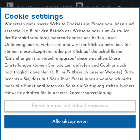
Ticket-Hotline: +49 56 32 - 960-0
E-Mail: info@sc-willingen.de
Cookie settings
Wir setzen auf unserer Website Cookies ein. Einige von ihnen sind
To
essenziell (z. B. für den Betrieb der Webseite oder zum Ausfüllen
na
der Kontaktformulare), während andere uns helfen unser
Direkt
Onlineangebot zu verbessern und wirtschaftlich zu betreiben. Sie
zum
können diese akzeptieren oder per Klick auf die Schaltfläche
Inhalt
"Einstellungen individuell anpassen" diese einstellen. Diese
Einstellungen können Sie jederzeit aufrufen und Cookies auch
News
nachträglich abwählen (z. B. im Fußbereich unserer Website). Bitte
beachten Sie, dass auf Basis Ihrer Einstellungen womöglich nicht
mehr alle Funktionalitäten der Seite zur Verfügung stehen. Nähere
Hinweise erhalten Sie in unserer Datenschutzerklärung.
Club-News 10.03.2017
Einstellungen individuell anpassen
Alle akzeptieren
10 .März 2017
Kategorie:
Club-News