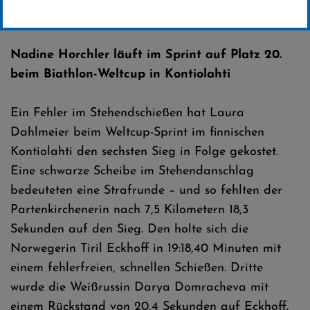
Erstellt von
SC-Willingen
Nadine Horchler läuft im Sprint auf Platz 20.
beim Biathlon-Weltcup in Kontiolahti
Ein Fehler im Stehendschießen hat Laura
Dahlmeier beim Weltcup-Sprint im finnischen
Kontiolahti den sechsten Sieg in Folge gekostet.
Eine schwarze Scheibe im Stehendanschlag
bedeuteten eine Strafrunde – und so fehlten der
Partenkirchenerin nach 7,5 Kilometern 18,3
Sekunden auf den Sieg. Den holte sich die
Norwegerin Tiril Eckhoff in 19:18,40 Minuten mit
einem fehlerfreien, schnellen Schießen. Dritte
wurde die Weißrussin Darya Domracheva mit
einem Rückstand von 20,4 Sekunden auf Eckhoff.