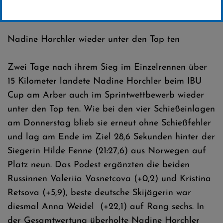
Erstellt von
SC-Willingen
Nadine Horchler wieder unter den Top ten
Zwei Tage nach ihrem Sieg im Einzelrennen über
15 Kilometer landete Nadine Horchler beim IBU
Cup am Arber auch im Sprintwettbewerb wieder
unter den Top ten. Wie bei den vier Schießeinlagen
am Donnerstag blieb sie erneut ohne Schießfehler
und lag am Ende im Ziel 28,6 Sekunden hinter der
Siegerin Hilde Fenne (21:27,6) aus Norwegen auf
Platz neun. Das Podest ergänzten die beiden
Russinnen Valeriia Vasnetcova (+0,2) und Kristina
Retsova (+5,9), beste deutsche Skijägerin war
diesmal Anna Weidel (+22,1) auf Rang sechs. In
der Gesamtwertung überholte Nadine Horchler