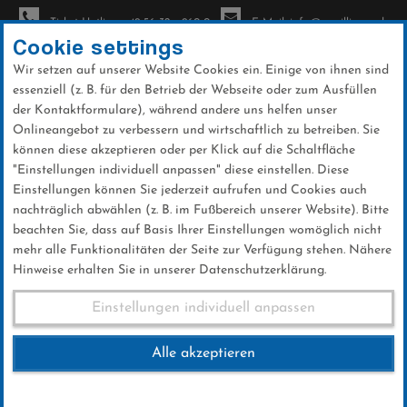
Ticket-Hotline: +49 56 32 - 960-0
E-Mail: info@sc-willingen.de
Cookie settings
Wir setzen auf unserer Website Cookies ein. Einige von ihnen sind
To
essenziell (z. B. für den Betrieb der Webseite oder zum Ausfüllen
na
der Kontaktformulare), während andere uns helfen unser
Direkt
Onlineangebot zu verbessern und wirtschaftlich zu betreiben. Sie
zum
können diese akzeptieren oder per Klick auf die Schaltfläche
Inhalt
"Einstellungen individuell anpassen" diese einstellen. Diese
Einstellungen können Sie jederzeit aufrufen und Cookies auch
News
nachträglich abwählen (z. B. im Fußbereich unserer Website). Bitte
beachten Sie, dass auf Basis Ihrer Einstellungen womöglich nicht
mehr alle Funktionalitäten der Seite zur Verfügung stehen. Nähere
Hinweise erhalten Sie in unserer Datenschutzerklärung.
Club-News 13.01.2018
Einstellungen individuell anpassen
Alle akzeptieren
13 .Januar 2018
Kategorie:
Club-News