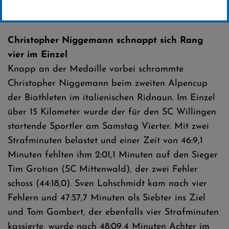
Erstellt von
SC-Willingen
Christopher Niggemann schnappt sich Rang
vier im Einzel
Knapp an der Medaille vorbei schrammte
Christopher Niggemann beim zweiten Alpencup
der Biathleten im italienischen Ridnaun. Im Einzel
über 15 Kilometer wurde der für den SC Willingen
startende Sportler am Samstag Vierter. Mit zwei
Strafminuten belastet und einer Zeit von 46:9,1
Minuten fehlten ihm 2:01,1 Minuten auf den Sieger
Tim Grotian (SC Mittenwald), der zwei Fehler
schoss (44:18,0). Sven Lohschmidt kam nach vier
Fehlern und 47:57,7 Minuten als Siebter ins Ziel
und Tom Gombert, der ebenfalls vier Strafminuten
kassierte, wurde nach 48:09,4 Minuten Achter im