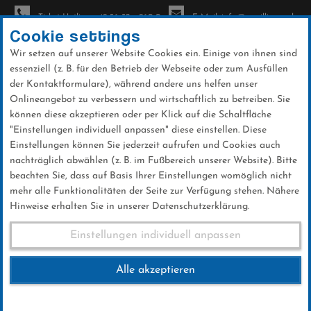
Ticket-Hotline: +49 56 32 - 960-0
E-Mail: info@sc-willingen.de
Cookie settings
Wir setzen auf unserer Website Cookies ein. Einige von ihnen sind
To
essenziell (z. B. für den Betrieb der Webseite oder zum Ausfüllen
na
der Kontaktformulare), während andere uns helfen unser
Direkt
Onlineangebot zu verbessern und wirtschaftlich zu betreiben. Sie
zum
können diese akzeptieren oder per Klick auf die Schaltfläche
Inhalt
"Einstellungen individuell anpassen" diese einstellen. Diese
Einstellungen können Sie jederzeit aufrufen und Cookies auch
News
nachträglich abwählen (z. B. im Fußbereich unserer Website). Bitte
beachten Sie, dass auf Basis Ihrer Einstellungen womöglich nicht
mehr alle Funktionalitäten der Seite zur Verfügung stehen. Nähere
Hinweise erhalten Sie in unserer Datenschutzerklärung.
Club-News 13.01.2019
Einstellungen individuell anpassen
Alle akzeptieren
13 .Januar 2019
Kategorie:
Club-News