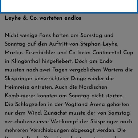
Erstellt von
Presseteam SCW
Leyhe &. Co. warteten endlos
Nicht wenige Fans hatten am Samstag und
Sonntag auf den Auftritt von Stephan Leyhe,
Markus Eisenbichler und Co. beim Continental Cup
in Klingenthal hingefiebert. Doch am Ende
mussten nach zwei Tagen vergeblichen Wartens die
Skispringer unverrichteter Dinge wieder die
Heimreise antreten. Auch die Nordischen
Kombinierer konnten am Sonntag nicht starten.
Die Schlagzeilen in der Vogtland Arena gehörten
nur dem Wind. Zunächst musste der von Samstag
verschobene erste Wettkampf der Skispringer nach
mehreren Verschiebungen abgesagt werden. Die