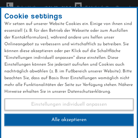
Ticket-Hotline: +49 56 32 - 960-0
E-Mail: info@sc-willingen.de
Cookie settings
Wir setzen auf unserer Website Cookies ein. Einige von ihnen sind
To
essenziell (z. B. für den Betrieb der Webseite oder zum Ausfüllen
na
der Kontaktformulare), während andere uns helfen unser
Direkt
Onlineangebot zu verbessern und wirtschaftlich zu betreiben. Sie
zum
können diese akzeptieren oder per Klick auf die Schaltfläche
Inhalt
"Einstellungen individuell anpassen" diese einstellen. Diese
Einstellungen können Sie jederzeit aufrufen und Cookies auch
News
nachträglich abwählen (z. B. im Fußbereich unserer Website). Bitte
beachten Sie, dass auf Basis Ihrer Einstellungen womöglich nicht
mehr alle Funktionalitäten der Seite zur Verfügung stehen. Nähere
Hinweise erhalten Sie in unserer Datenschutzerklärung.
Club-News 13.01.2025
Einstellungen individuell anpassen
Alle akzeptieren
14 .Januar 2025
Kategorie:
Club-News
,
Skispringen