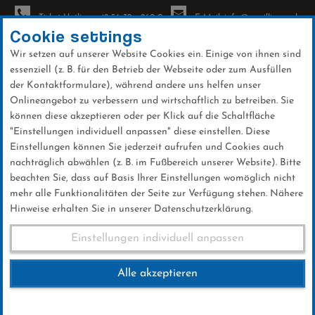
Ticket-Hotline: +49 56 32 - 960-0
E-Mail: info@sc-willingen.de
Cookie settings
Wir setzen auf unserer Website Cookies ein. Einige von ihnen sind
To
essenziell (z. B. für den Betrieb der Webseite oder zum Ausfüllen
na
der Kontaktformulare), während andere uns helfen unser
Direkt
Onlineangebot zu verbessern und wirtschaftlich zu betreiben. Sie
zum
können diese akzeptieren oder per Klick auf die Schaltfläche
Inhalt
"Einstellungen individuell anpassen" diese einstellen. Diese
Einstellungen können Sie jederzeit aufrufen und Cookies auch
News
nachträglich abwählen (z. B. im Fußbereich unserer Website). Bitte
beachten Sie, dass auf Basis Ihrer Einstellungen womöglich nicht
mehr alle Funktionalitäten der Seite zur Verfügung stehen. Nähere
Hinweise erhalten Sie in unserer Datenschutzerklärung.
Club-News 13.03.2018
Einstellungen individuell anpassen
Alle akzeptieren
13 .März 2018
Kategorie:
Club-News