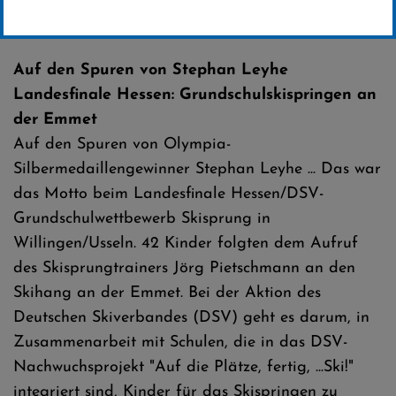
Erstellt von
SC-Willingen
Auf den Spuren von Stephan Leyhe
Landesfinale Hessen: Grundschulskispringen an
der Emmet
Auf den Spuren von Olympia-
Silbermedaillengewinner Stephan Leyhe ... Das war
das Motto beim Landesfinale Hessen/DSV-
Grundschulwettbewerb Skisprung in
Willingen/Usseln. 42 Kinder folgten dem Aufruf
des Skisprungtrainers Jörg Pietschmann an den
Skihang an der Emmet. Bei der Aktion des
Deutschen Skiverbandes (DSV) geht es darum, in
Zusammenarbeit mit Schulen, die in das DSV-
Nachwuchsprojekt "Auf die Plätze, fertig, ...Ski!"
integriert sind, Kinder für das Skispringen zu